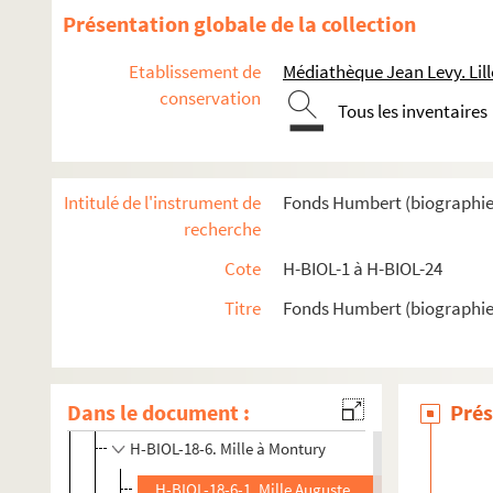
Présentation globale de la collection
H-BIOL-12. Fabre à Georges
H-BIOL-13. Ghesquiere à Hallette
Etablissement de
Médiathèque Jean Levy. Lill
conservation
H-BIOL-14. Hedde à Kerteux
Tous les inventaires
H-BIOL-15. Labbe à Lefebvre
H-BIOL-16. Le Fel à Lequenne
Intitulé de l'instrument de
Fonds Humbert (biographies l
H-BIOL-17. Lequeux à Marie Grosse-Tête
recherche
H-BIOL-18. Marie Jérôme à Montury
Cote
H-BIOL-1 à H-BIOL-24
H-BIOL-18-1. Marie Jérôme à Martin Paul
Titre
Fonds Humbert (biographies 
H-BIOL-18-2. Martin à Mas
H-BIOL-18-3. Masquelez à Mayeur
H-BIOL-18-4. Mazinghien à Mersmans
Dans le document :
Prés
H-BIOL-18-5. Mercier à Michel
H-BIOL-18-6. Mille à Montury
H-BIOL-18-6-1. Mille Auguste Désiré, industriel