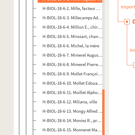
Import
H-BIOL-18-6-2. Mille, facteur d'instrument de mus
H-BIOL-18-6-3. Millecamps Adolphe, sauveteur
H-BIOL-18-6-4. Million E., chirurgien
H-BIOL-18-6-5. Minssart, chanteur
H-BIOL-18-6-6. Michel, la mère
Im
H-BIOL-18-6-7. Mimerel Auguste Antoine Armand,
H-BIOL-18-6-8. Mimerel Pierre Auguste
H-BIOL-18-6-9. Mollet François, médecin
H-BIOL-18-6-10. Mollet Edouard, prêtre
H-BIOL-18-6-11. Moillet Alphonse, ethnologue
H-BIOL-18-6-12. Miliana, ville
H-BIOL-18-6-13. Mongy Alfred Louis, ingénieur
H-BIOL-18-6-14. Moniez R., professeur
H-BIOL-18-6-15. Monneret Madame, professeure d