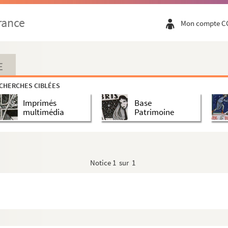
rance
Mon compte C
E
CHERCHES CIBLÉES
Imprimés
Base
multimédia
Patrimoine
Notice
1 sur 1