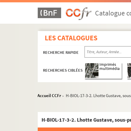
Catalogue co
LES CATALOGUES
RECHERCHE RAPIDE
Imprimés
multimédia
RECHERCHES CIBLÉES
H-BIOL. Biographies de personnages lillois
H-BIOL-1. Acheray à Benvignat
H-BIOL-2. Bere à Bouchée
Accueil CCFr
H-BIOL-17-3-2. Lhotte Gustave, sous
>
H-BIOL-3. Boucq à Cardon
H-BIOL-4. Carlez à Colpaert
H-BIOL-17-3-2. Lhotte Gustave, sous-p
H-BIOL-5. Collin à Darcy
H-BIOL-6. D'Assignies à D'Hondt