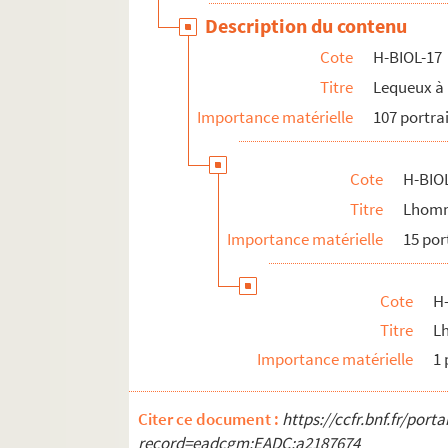
Description du contenu
Cote
H-BIOL-17
Titre
Lequeux à 
Importance matérielle
107 portra
Cote
H-BIO
Titre
Lhomm
Importance matérielle
15 por
Cote
H
Titre
Lh
Importance matérielle
1 
Citer ce document :
https://ccfr.bnf.fr/por
record=eadcgm:EADC:a2187674