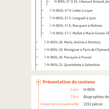
H-BIOL-17-3-15. Libersart Amand, jé
H-BIOL-17-4. Lober à Loyer
H-BIOL-17-5. Longueil à Lyon
H-BIOL-17-6. Macquart à Malines
H-BIOL-17-7. Mallet à Marie Grosse-T
H-BIOL-18. Marie Jérôme à Montury
H-BIOL-19. Montgivet à Paris de l'Epinar
H-BIOL-20. Parrayon à Puvrez
H-BIOL-21. Quartelette à Salembier
H-BIOL-22. Sacqueleu à Sylvius
H-BIOL-23. Taviel à Vanderhaegen
Présentation du contenu
H-BIOL-24. Van de Weghe à Zimmerman
Cote
H-BIOL
Titre
Biographies de 
Importance matérielle
2151 pièces