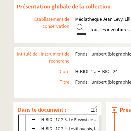
Présentation globale de la collection
H-BIOL-10. Deturck à Duhaut
H-BIOL-11. Dujardin à Faid'herbe
Etablissement de
Médiathèque Jean Levy. Lill
H-BIOL-12. Fabre à Georges
conservation
Tous les inventaires
H-BIOL-13. Ghesquiere à Hallette
H-BIOL-14. Hedde à Kerteux
H-BIOL-15. Labbe à Lefebvre
Intitulé de l'instrument de
Fonds Humbert (biographies l
recherche
H-BIOL-16. Le Fel à Lequenne
H-BIOL-17. Lequeux à Marie Grosse-Tête
Cote
H-BIOL-1 à H-BIOL-24
H-BIOL-17-1. Lequeux à Leseine
Titre
Fonds Humbert (biographies 
H-BIOL-17-2. Lesur à Legavrian
H-BIOL-17-2-1. Lesur H, magistrat
Dans le document :
Prés
H-BIOL-17-2-2. Lesage Senaut J.H., député
H-BIOL-17-2-3. Le Prévost de Basserode, Madame
H-BIOL-17-2-4. Lestiboudois, famille