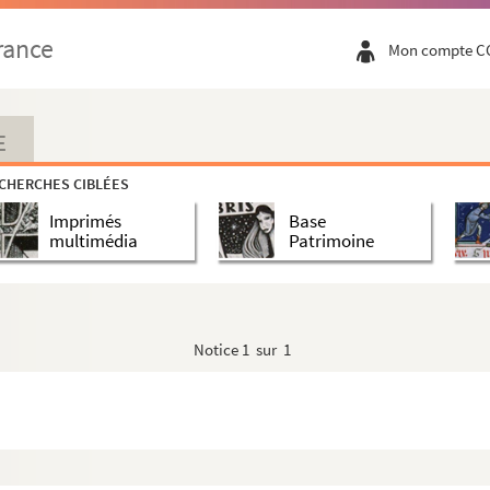
rance
Mon compte C
E
CHERCHES CIBLÉES
Imprimés
Base
multimédia
Patrimoine
Notice
1 sur 1