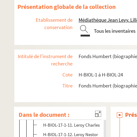
Présentation globale de la collection
H-BIOL-17. Lequeux à Marie Grosse-Tête
H-BIOL-17-1. Lequeux à Leseine
Etablissement de
Médiathèque Jean Levy. Lill
conservation
H-BIOL-17-1-1. Lequeux, sculpteur
Tous les inventaires
H-BIOL-17-1-2. Lequeux, curé
H-BIOL-17-1-3. Leroy Alphonse
Intitulé de l'instrument de
Fonds Humbert (biographies l
H-BIOL-17-1-4. Leroy Alard
recherche
H-BIOL-17-1-5. Leroy
Cote
H-BIOL-1 à H-BIOL-24
H-BIOL-17-1-6. Le Roy Thomas
Titre
Fonds Humbert (biographies 
H-BIOL-17-1-7. Le Roy François
H-BIOL-17-1-8. Leroy Crepaux Lamoral Aimé
H-BIOL-17-1-9. Leroy Félix
Dans le document :
Prés
H-BIOL-17-1-10. Leroy Alex Louis Joseph
H-BIOL-17-1-11. Leroy Charles
H-BIOL-17-1-12. Leroy Nestor