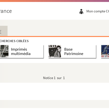
rance
Mon compte C
E
CHERCHES CIBLÉES
Imprimés
Base
multimédia
Patrimoine
Notice
1 sur 1