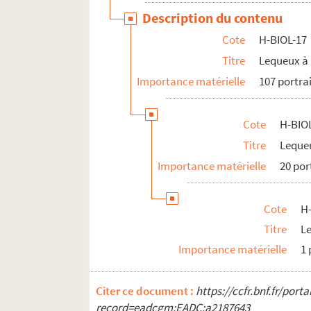
H-BIOL-24. Van de Weghe à Zimmerman
Description du contenu
Cote
H-BIOL-17
Titre
Lequeux à 
Importance matérielle
107 portra
Cote
H-BIO
Titre
Lequeu
Importance matérielle
20 por
Cote
H
Titre
L
Importance matérielle
1 
Citer ce document :
https://ccfr.bnf.fr/por
record=eadcgm:EADC:a2187643