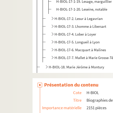
H-BIOL-17-1-19. Lesage, marguillier
H-BIOL-17-1-20. Leseine, notable
H-BIOL-17-2. Lesur à Legavrian
H-BIOL-17-3. Lhomme à Libersart
H-BIOL-17-4. Lober à Loyer
H-BIOL-17-5. Longueil à Lyon
H-BIOL-17-6. Macquart à Malines
H-BIOL-17-7. Mallet à Marie Grosse-T
H-BIOL-18. Marie Jérôme à Montury
H-BIOL-19. Montgivet à Paris de l'Epinar
H-BIOL-20. Parrayon à Puvrez
Présentation du contenu
H-BIOL-21. Quartelette à Salembier
Cote
H-BIOL
H-BIOL-22. Sacqueleu à Sylvius
Titre
Biographies de 
H-BIOL-23. Taviel à Vanderhaegen
Importance matérielle
2151 pièces