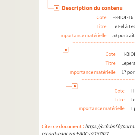
Description du contenu
Cote
H-BIOL-16
Titre
Le Fel à L
Importance matérielle
53 portrait
Cote
H-BIO
Titre
Leper
Importance matérielle
17 por
Cote
H
Titre
Le
Importance matérielle
1 
Citer ce document :
https://ccfr.bnf.fr/por
record=eadcgm:EADC:a2187627