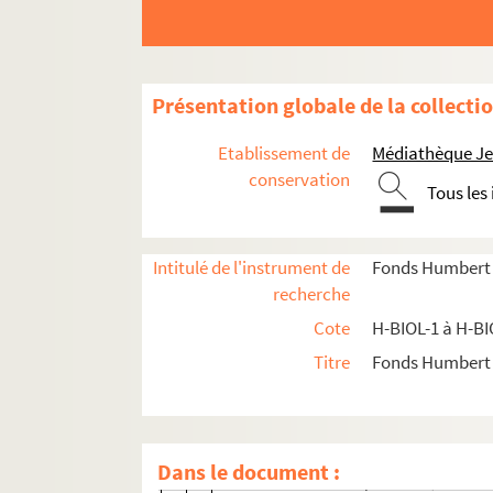
H-BIOL-9. Deron à Desboeufs
H-BIOL-10. Deturck à Duhaut
H-BIOL-11. Dujardin à Faid'herbe
Présentation globale de la collecti
H-BIOL-12. Fabre à Georges
Etablissement de
Médiathèque Jea
H-BIOL-13. Ghesquiere à Hallette
conservation
Tous les
H-BIOL-14. Hedde à Kerteux
H-BIOL-15. Labbe à Lefebvre
H-BIOL-16. Le Fel à Lequenne
Intitulé de l'instrument de
Fonds Humbert (b
recherche
H-BIOL-16-1. Le Fel à Legrand
Cote
H-BIOL-1 à H-BI
H-BIOL-16-2. Le Groux à Lemesre Dub
Titre
Fonds Humbert (
H-BIOL-16-3. Le Mesre de Pas à Léon
H-BIOL-16-4. Lepers à Lequenne
H-BIOL-16-4-1. Lepers Edouard, artis
Dans le document :
H-BIOL-16-4-2. Leplat Louis, violoni