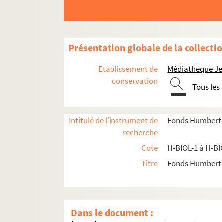
H-BIOL-9. Deron à Desboeufs
H-BIOL-10. Deturck à Duhaut
H-BIOL-11. Dujardin à Faid'herbe
Présentation globale de la collecti
H-BIOL-12. Fabre à Georges
Etablissement de
Médiathèque Jea
H-BIOL-13. Ghesquiere à Hallette
conservation
Tous les
H-BIOL-14. Hedde à Kerteux
H-BIOL-15. Labbe à Lefebvre
H-BIOL-16. Le Fel à Lequenne
Intitulé de l'instrument de
Fonds Humbert (b
recherche
H-BIOL-16-1. Le Fel à Legrand
Cote
H-BIOL-1 à H-BI
H-BIOL-16-2. Le Groux à Lemesre Dub
Titre
Fonds Humbert (
H-BIOL-16-3. Le Mesre de Pas à Léon
H-BIOL-16-4. Lepers à Lequenne
H-BIOL-16-4-1. Lepers Edouard, artis
Dans le document :
H-BIOL-16-4-2. Leplat Louis, violoni