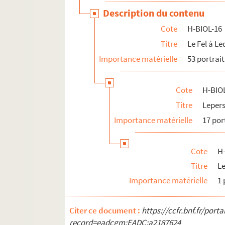
Description du contenu
Cote
H-BIOL-16
Titre
Le Fel à L
Importance matérielle
53 portrait
Cote
H-BIO
Titre
Leper
Importance matérielle
17 por
Cote
H
Titre
L
Importance matérielle
1 
Citer ce document :
https://ccfr.bnf.fr/por
record=eadcgm:EADC:a2187624