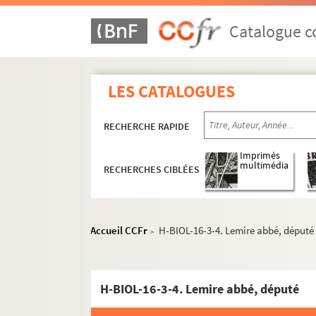
Catalogue co
LES CATALOGUES
RECHERCHE RAPIDE
Imprimés
multimédia
RECHERCHES CIBLÉES
Accueil CCFr
H-BIOL-16-3-4. Lemire abbé, député
>
H-BIOL. Biographies de personnages lillois
H-BIOL-1. Acheray à Benvignat
H-BIOL-16-3-4. Lemire abbé, député
H-BIOL-2. Bere à Bouchée