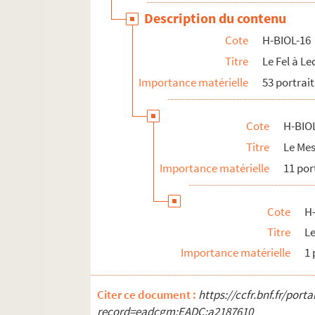
Description du contenu
Cote
H-BIOL-16
Titre
Le Fel à L
Importance matérielle
53 portrait
Cote
H-BIO
Titre
Le Mes
Importance matérielle
11 por
Cote
H
Titre
L
Importance matérielle
1 
Citer ce document :
https://ccfr.bnf.fr/por
record=eadcgm:EADC:a2187610