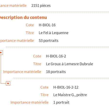
ance matérielle
2151 pièces
Description du contenu
Cote
H-BIOL-16
Titre
Le Fel à Lequenne
portance matérielle
53 portraits
ustin
Cote
H-BIOL-16-2
Titre
Le Groux à Lemesre Dubrule
Importance matérielle
18 portraits
cipal
Cote
H-BIOL-16-2-12
Titre
Le Maistre G., prêtre
Importance matérielle
1 portrait