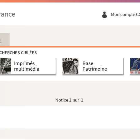
rance
Mon compte C
E
CHERCHES CIBLÉES
Imprimés
Base
multimédia
Patrimoine
Notice
1 sur 1