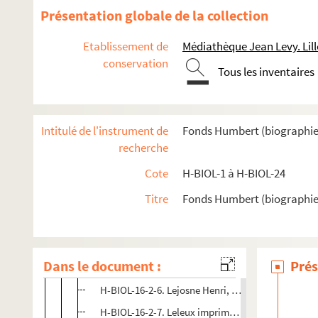
Présentation globale de la collection
H-BIOL-12. Fabre à Georges
H-BIOL-13. Ghesquiere à Hallette
Etablissement de
Médiathèque Jean Levy. Lill
H-BIOL-14. Hedde à Kerteux
conservation
Tous les inventaires
H-BIOL-15. Labbe à Lefebvre
H-BIOL-16. Le Fel à Lequenne
Intitulé de l'instrument de
Fonds Humbert (biographies l
H-BIOL-16-1. Le Fel à Legrand
recherche
H-BIOL-16-2. Le Groux à Lemesre Dubrule
Cote
H-BIOL-1 à H-BIOL-24
H-BIOL-16-2-1. Le Groux Jacqques, prêtre
Titre
Fonds Humbert (biographies 
H-BIOL-16-2-2. Legougeux, collectionneur
H-BIOL-16-2-3. Le Guay Gilbert, sénateur
H-BIOL-16-2-4. Leignel, inspecteur de travail
Dans le document :
Prés
H-BIOL-16-2-5. Lejosne de l'Espierre, écrivain
H-BIOL-16-2-6. Lejosne Henri, juge de paix
H-BIOL-16-2-7. Leleux imprimeurs, Vincent Jacque