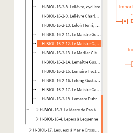
Import
H-BIOL-16-2-8. Lelièvre, cycliste
H-BIOL-16-2-9. Lelièvre Charles, artiste peintre
H-BIOL-16-2-10. Leloir Henri, docteur
H-BIOL-16-2-11. Le Maistre Guillaume, médecin
H-BIOL-16-2-12. Le Maistre G., prêtre
Im
H-BIOL-16-2-13. Le Marlier Clément, religieux Aug
H-BIOL-16-2-14. Lemaitre Gustave, brasseur
H-BIOL-16-2-15. Lemaire Hector, artiste sculpteur
H-BIOL-16-2-16. Lelong Gustave, musicien
H-BIOL-16-2-17. Le Maistre Gaspard, religieux
H-BIOL-16-2-18. Lemesre Dubrule, conseiller muni
H-BIOL-16-3. Le Mesre de Pas à Léonard Agathon
H-BIOL-16-4. Lepers à Lequenne
H-BIOL-17. Lequeux à Marie Grosse-Tête