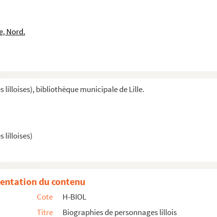
e, Nord.
illoises), bibliothèque municipale de Lille.
lilloises)
entation du contenu
Cote
H-BIOL
Titre
Biographies de personnages lillois
s Joseph et famille