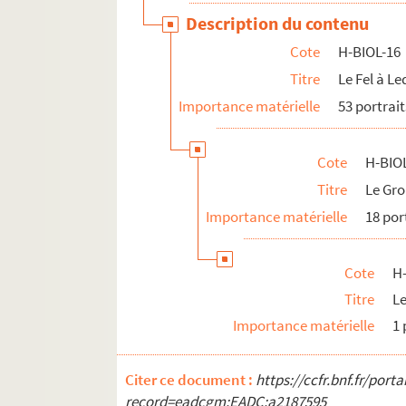
Description du contenu
Cote
H-BIOL-16
Titre
Le Fel à L
Importance matérielle
53 portrait
Cote
H-BIO
Titre
Le Gr
Importance matérielle
18 por
Cote
H
Titre
Le
Importance matérielle
1 
Citer ce document :
https://ccfr.bnf.fr/por
record=eadcgm:EADC:a2187595