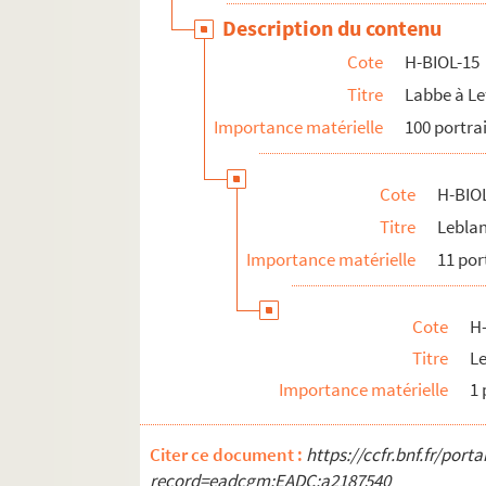
Description du contenu
Cote
H-BIOL-15
Titre
Labbe à Le
Importance matérielle
100 portra
Cote
H-BIO
Titre
Lebla
Importance matérielle
11 por
Cote
H
Titre
Le
Importance matérielle
1 
Citer ce document :
https://ccfr.bnf.fr/por
record=eadcgm:EADC:a2187540