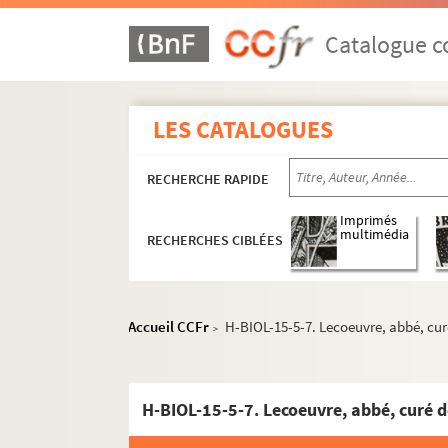
Catalogue co
LES CATALOGUES
RECHERCHE RAPIDE
Imprimés
multimédia
RECHERCHES CIBLÉES
H-BIOL. Biographies de personnages lillois
H-BIOL-1. Acheray à Benvignat
Accueil CCFr
H-BIOL-15-5-7. Lecoeuvre, abbé, cu
>
H-BIOL-2. Bere à Bouchée
H-BIOL-3. Boucq à Cardon
H-BIOL-4. Carlez à Colpaert
H-BIOL-15-5-7. Lecoeuvre, abbé, curé 
H-BIOL-5. Collin à Darcy