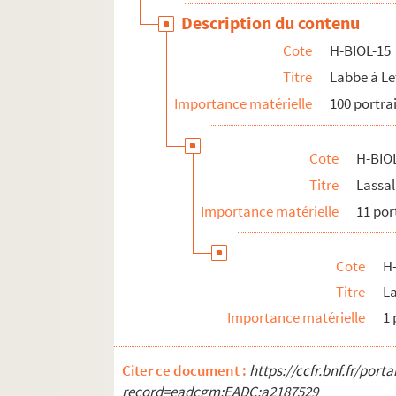
Description du contenu
Cote
H-BIOL-15
Titre
Labbe à Le
Importance matérielle
100 portra
Cote
H-BIO
Titre
Lassal
Importance matérielle
11 por
Cote
H
Titre
L
Importance matérielle
1 
Citer ce document :
https://ccfr.bnf.fr/por
record=eadcgm:EADC:a2187529