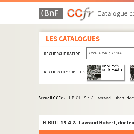
Catalogue co
LES CATALOGUES
RECHERCHE RAPIDE
Imprimés
multimédia
RECHERCHES CIBLÉES
H-BIOL. Biographies de personnages lillois
H-BIOL-1. Acheray à Benvignat
Accueil CCFr
H-BIOL-15-4-8. Lavrand Hubert, doc
>
H-BIOL-2. Bere à Bouchée
H-BIOL-3. Boucq à Cardon
H-BIOL-4. Carlez à Colpaert
H-BIOL-15-4-8. Lavrand Hubert, docte
H-BIOL-5. Collin à Darcy