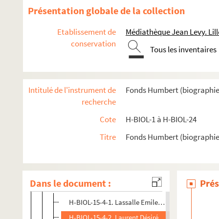
Présentation globale de la collection
H-BIOL-8. De Lille à De Resbecque
H-BIOL-9. Deron à Desboeufs
Etablissement de
Médiathèque Jean Levy. Lill
conservation
H-BIOL-10. Deturck à Duhaut
Tous les inventaires
H-BIOL-11. Dujardin à Faid'herbe
H-BIOL-12. Fabre à Georges
Intitulé de l'instrument de
Fonds Humbert (biographies l
H-BIOL-13. Ghesquiere à Hallette
recherche
H-BIOL-14. Hedde à Kerteux
Cote
H-BIOL-1 à H-BIOL-24
H-BIOL-15. Labbe à Lefebvre
Titre
Fonds Humbert (biographies 
H-BIOL-15-1. Labbe à Lallemand
H-BIOL-15-2. Lagache à Langlais
H-BIOL-15-3. Lamblin à Lardinois
Dans le document :
Prés
H-BIOL-15-4. Lassalle à Lavaine
H-BIOL-15-4-1. Lassalle Emile, dessinateur
H-BIOL-15-4-2. Laurent Désiré, violoniste