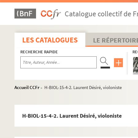
Catalogue collectif de F
LES CATALOGUES
LE RÉPERTOIR
RECHERCHE RAPIDE
RE
H-BIOL. Biographies de personnages lillois
H-BIOL-1. Acheray à Benvignat
Accueil CCFr
H-BIOL-15-4-2. Laurent Désiré, violoniste
>
H-BIOL-2. Bere à Bouchée
H-BIOL-3. Boucq à Cardon
H-BIOL-4. Carlez à Colpaert
H-BIOL-15-4-2. Laurent Désiré, violoniste
H-BIOL-5. Collin à Darcy
H-BIOL-6. D'Assignies à D'Hondt
H-BIOL-7. Déjardin-Verkinder à Deliot