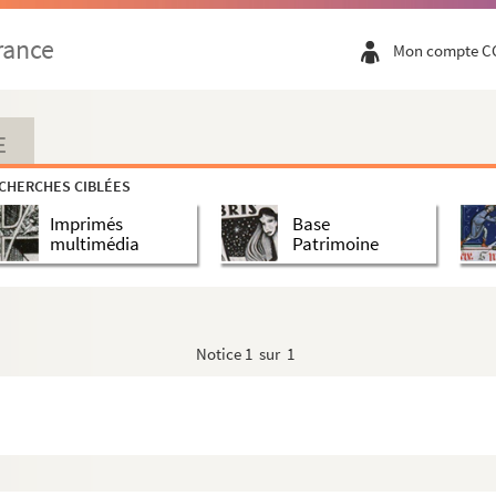
rance
Mon compte C
E
CHERCHES CIBLÉES
Imprimés
Base
multimédia
Patrimoine
Notice
1 sur 1