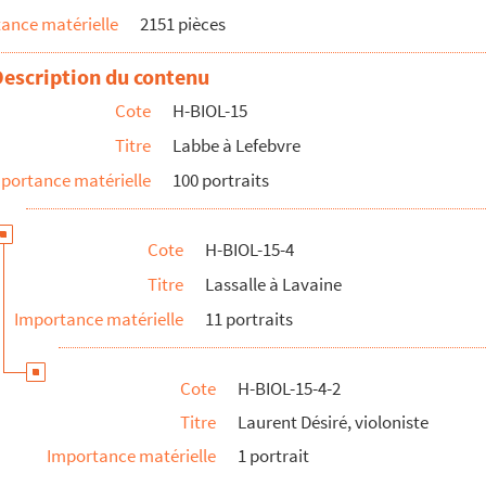
ance matérielle
2151 pièces
nicipal
otable
Description du contenu
 prêtre
Cote
H-BIOL-15
tes à la chambre des comptes
Titre
Labbe à Lefebvre
portance matérielle
100 portraits
famille
Cote
H-BIOL-15-4
Titre
Lassalle à Lavaine
Importance matérielle
11 portraits
Cote
H-BIOL-15-4-2
Titre
Laurent Désiré, violoniste
Importance matérielle
1 portrait