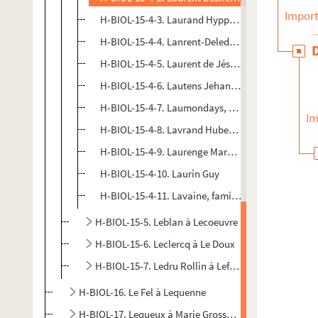
Import
H-BIOL-15-4-3. Laurand Hyppolyte, conseiller mu
H-BIOL-15-4-4. Lanrent-Deledicque Henri Louis, n
H-BIOL-15-4-5. Laurent de Jésus, né Alexis Baullé,
H-BIOL-15-4-6. Lautens Jehan, maître des requet
H-BIOL-15-4-7. Laumondays, maître d'écriture
Im
H-BIOL-15-4-8. Lavrand Hubert, docteur
H-BIOL-15-4-9. Laurenge Marcel, entrepreneur et 
H-BIOL-15-4-10. Laurin Guy
H-BIOL-15-4-11. Lavaine, famille
H-BIOL-15-5. Leblan à Lecoeuvre
H-BIOL-15-6. Leclercq à Le Doux
H-BIOL-15-7. Ledru Rollin à Lefebvre
H-BIOL-16. Le Fel à Lequenne
H-BIOL-17. Lequeux à Marie Grosse-Tête