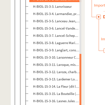
Import
H-BIOL-15-3-3. Lanvrisseur
H-BIOL-15-3-4. Larmandier, professeur de chant
H-BIOL-15-3-5. Lanceau Jean, dominicain
H-BIOL-15-3-6. Lancel-Vandenbulcke, notable
H-BIOL-15-3-7. Lancel-Scheppers, conseiller muni
Im
H-BIOL-15-3-8. Laguerre Marie Josèphe (mademoisel
H-BIOL-15-3-9. Langlart, conseiller municipal
H-BIOL-15-3-10. Larsonneur Charles, directeur de
H-BIOL-15-3-11. Laroque, missionnaire
H-BIOL-15-3-12. Laroze, charbonnier
H-BIOL-15-3-13. Lardemer Louis, typographe
H-BIOL-15-3-14. La Fleur (dit le père), Etienne Doz
H-BIOL-15-3-15. La Bouteille (dit), Gille Cesar, ca
H-BIOL-15-3-16. Lasnes Jules Emile, curé