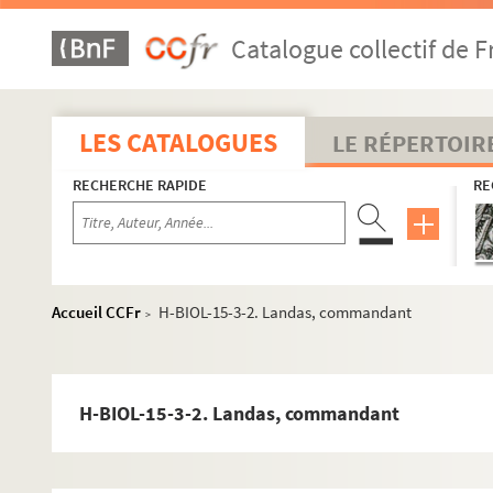
Catalogue collectif de F
LES CATALOGUES
LE RÉPERTOIR
RECHERCHE RAPIDE
RE
H-BIOL. Biographies de personnages lillois
Accueil CCFr
H-BIOL-15-3-2. Landas, commandant
>
H-BIOL-1. Acheray à Benvignat
H-BIOL-2. Bere à Bouchée
H-BIOL-3. Boucq à Cardon
H-BIOL-15-3-2. Landas, commandant
H-BIOL-4. Carlez à Colpaert
H-BIOL-5. Collin à Darcy
H-BIOL-6. D'Assignies à D'Hondt