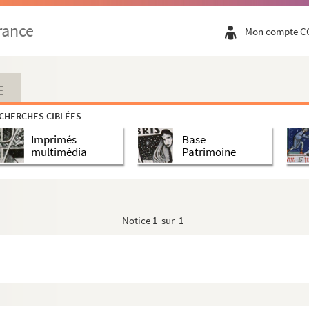
rance
Mon compte C
E
CHERCHES CIBLÉES
Imprimés
Base
multimédia
Patrimoine
Notice
1 sur 1