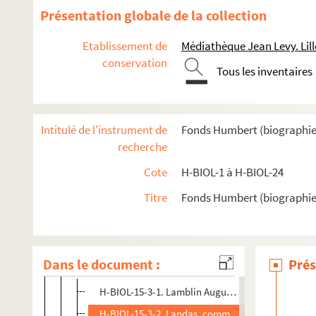
Présentation globale de la collection
H-BIOL-7. Déjardin-Verkinder à Deliot
H-BIOL-8. De Lille à De Resbecque
Etablissement de
Médiathèque Jean Levy. Lill
conservation
H-BIOL-9. Deron à Desboeufs
Tous les inventaires
H-BIOL-10. Deturck à Duhaut
H-BIOL-11. Dujardin à Faid'herbe
Intitulé de l'instrument de
Fonds Humbert (biographies l
H-BIOL-12. Fabre à Georges
recherche
H-BIOL-13. Ghesquiere à Hallette
Cote
H-BIOL-1 à H-BIOL-24
H-BIOL-14. Hedde à Kerteux
H-BIOL-15. Labbe à Lefebvre
Titre
Fonds Humbert (biographies 
H-BIOL-15-1. Labbe à Lallemand
H-BIOL-15-2. Lagache à Langlais
Dans le document :
Prés
H-BIOL-15-3. Lamblin à Lardinois
H-BIOL-15-3-1. Lamblin Auguste, journaliste
H-BIOL-15-3-2. Landas, commandant