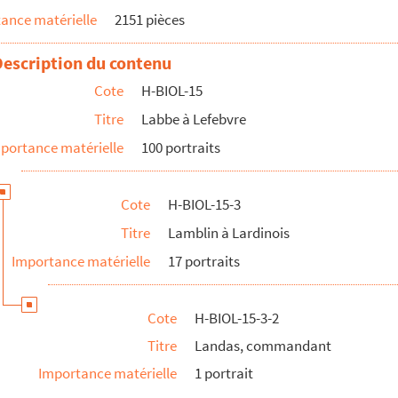
ance matérielle
2151 pièces
Description du contenu
Cote
H-BIOL-15
Titre
Labbe à Lefebvre
cipal
portance matérielle
100 portraits
le), artiste lilloise
Cote
H-BIOL-15-3
 l'Union chorale
Titre
Lamblin à Lardinois
Importance matérielle
17 portraits
Cote
H-BIOL-15-3-2
in
Titre
Landas, commandant
nonnier sédentaire
Importance matérielle
1 portrait