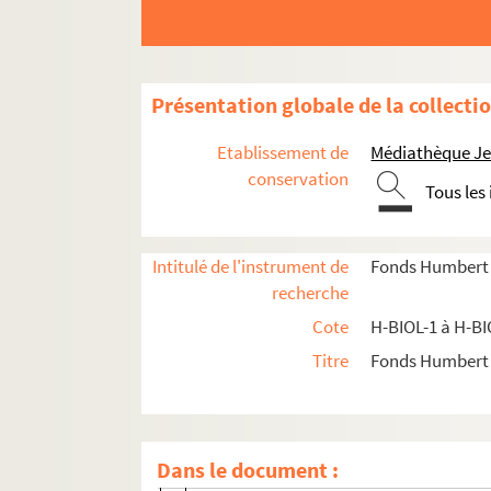
H-BIOL-6. D'Assignies à D'Hondt
H-BIOL-7. Déjardin-Verkinder à Deliot
H-BIOL-8. De Lille à De Resbecque
Présentation globale de la collecti
H-BIOL-9. Deron à Desboeufs
Etablissement de
Médiathèque Jea
H-BIOL-10. Deturck à Duhaut
conservation
Tous les
H-BIOL-11. Dujardin à Faid'herbe
H-BIOL-12. Fabre à Georges
H-BIOL-13. Ghesquiere à Hallette
Intitulé de l'instrument de
Fonds Humbert (b
recherche
H-BIOL-14. Hedde à Kerteux
Cote
H-BIOL-1 à H-BI
H-BIOL-14-1. Hedde à Hette
Titre
Fonds Humbert (
H-BIOL-14-2. Heurté à Houssois-Duba
H-BIOL-14-3. Hoyer à Humbert
H-BIOL-14-4. Hugodot à Ivan le Barb
Dans le document :
H-BIOL-14-5. Jacques à Jouvenel