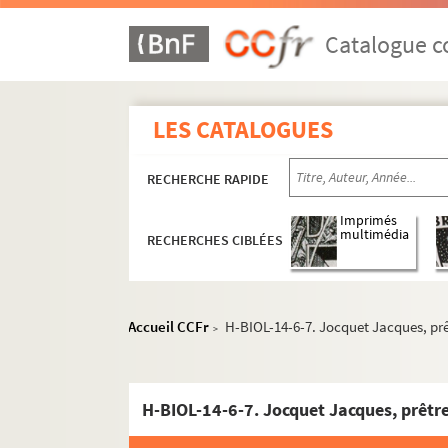
Catalogue co
LES CATALOGUES
RECHERCHE RAPIDE
Imprimés
multimédia
RECHERCHES CIBLÉES
H-BIOL. Biographies de personnages lillois
H-BIOL-1. Acheray à Benvignat
Accueil CCFr
H-BIOL-14-6-7. Jocquet Jacques, pr
>
H-BIOL-2. Bere à Bouchée
H-BIOL-3. Boucq à Cardon
H-BIOL-14-6-7. Jocquet Jacques, prêtr
H-BIOL-4. Carlez à Colpaert
H-BIOL-5. Collin à Darcy