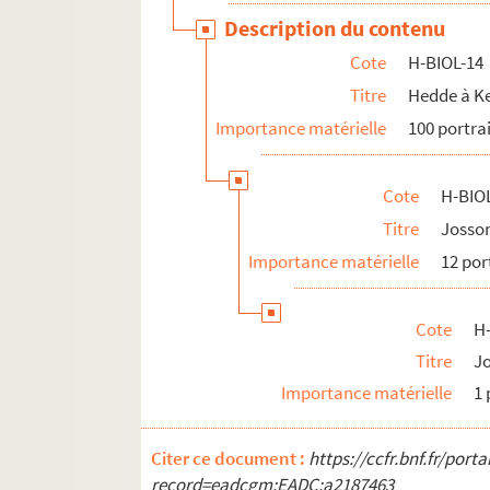
Description du contenu
Cote
H-BIOL-14
Titre
Hedde à K
Importance matérielle
100 portra
Cote
H-BIO
Titre
Josson
Importance matérielle
12 por
Cote
H
Titre
J
Importance matérielle
1 
Citer ce document :
https://ccfr.bnf.fr/por
record=eadcgm:EADC:a2187463