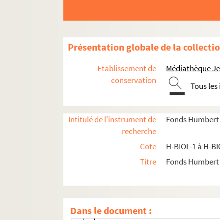
H-BIOL-12. Fabre à Georges
H-BIOL-13. Ghesquiere à Hallette
H-BIOL-14. Hedde à Kerteux
Présentation globale de la collecti
H-BIOL-14-1. Hedde à Hette
Etablissement de
Médiathèque Jea
H-BIOL-14-2. Heurté à Houssois-Dubail
conservation
Tous les
H-BIOL-14-2-1. Heurté Gustave Loui
H-BIOL-14-2-2. Het Gustave, poète p
Intitulé de l'instrument de
Fonds Humbert (b
H-BIOL-14-2-3. Hennion, conseiller 
recherche
H-BIOL-14-2-4. Heyman, conseiller 
Cote
H-BIOL-1 à H-BI
H-BIOL-14-2-5. Heurti-Mahieu, conse
Titre
Fonds Humbert (
H-BIOL-14-2-6. Hogendorp, comtess
H-BIOL-14-2-7. Heude, du Havre
H-BIOL-14-2-8. Herreng Pierre, méd
Dans le document :
H-BIOL-14-2-9. Honnorat-Bocquet, co