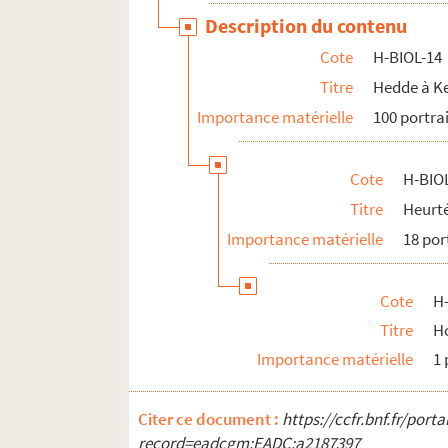
Description du contenu
Cote
H-BIOL-14
Titre
Hedde à K
Importance matérielle
100 portra
Cote
H-BIO
Titre
Heurté
Importance matérielle
18 por
Cote
H
Titre
H
Importance matérielle
1 
Citer ce document :
https://ccfr.bnf.fr/por
record=eadcgm:EADC:a2187397