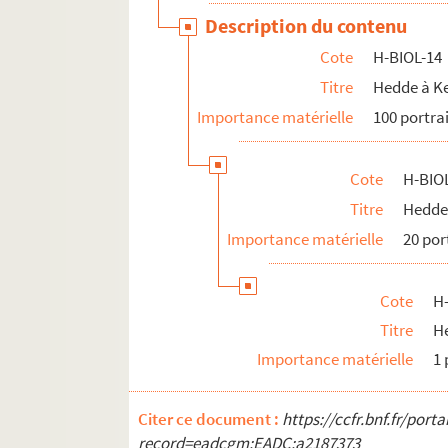
Description du contenu
Cote
H-BIOL-14
Titre
Hedde à K
Importance matérielle
100 portra
Cote
H-BIO
Titre
Hedde
Importance matérielle
20 por
Cote
H
Titre
He
Importance matérielle
1 
Citer ce document :
https://ccfr.bnf.fr/por
record=eadcgm:EADC:a2187373