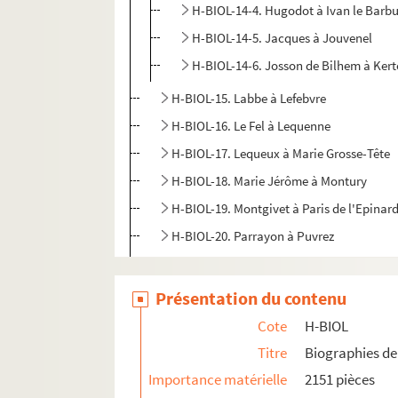
H-BIOL-14-4. Hugodot à Ivan le Barb
H-BIOL-14-5. Jacques à Jouvenel
H-BIOL-14-6. Josson de Bilhem à Ker
H-BIOL-15. Labbe à Lefebvre
H-BIOL-16. Le Fel à Lequenne
H-BIOL-17. Lequeux à Marie Grosse-Tête
H-BIOL-18. Marie Jérôme à Montury
H-BIOL-19. Montgivet à Paris de l'Epinar
H-BIOL-20. Parrayon à Puvrez
H-BIOL-21. Quartelette à Salembier
H-BIOL-22. Sacqueleu à Sylvius
Présentation du contenu
H-BIOL-23. Taviel à Vanderhaegen
Cote
H-BIOL
H-BIOL-24. Van de Weghe à Zimmerman
Titre
Biographies de 
Importance matérielle
2151 pièces