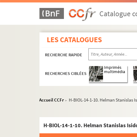
Catalogue co
LES CATALOGUES
H-BIOL. Biographies de personnages lillois
RECHERCHE RAPIDE
H-BIOL-1. Acheray à Benvignat
H-BIOL-2. Bere à Bouchée
Imprimés
multimédia
RECHERCHES CIBLÉES
H-BIOL-3. Boucq à Cardon
H-BIOL-4. Carlez à Colpaert
H-BIOL-5. Collin à Darcy
Accueil CCFr
H-BIOL-14-1-10. Helman Stanislas Is
>
H-BIOL-6. D'Assignies à D'Hondt
H-BIOL-7. Déjardin-Verkinder à Deliot
H-BIOL-14-1-10. Helman Stanislas Isid
H-BIOL-8. De Lille à De Resbecque
H-BIOL-9. Deron à Desboeufs