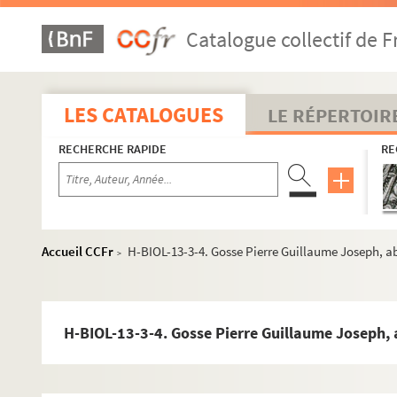
Catalogue collectif de F
LES CATALOGUES
LE RÉPERTOIR
RECHERCHE RAPIDE
RE
H-BIOL. Biographies de personnages lillois
Accueil CCFr
H-BIOL-13-3-4. Gosse Pierre Guillaume Joseph, a
>
H-BIOL-1. Acheray à Benvignat
H-BIOL-2. Bere à Bouchée
H-BIOL-3. Boucq à Cardon
H-BIOL-13-3-4. Gosse Pierre Guillaume Joseph,
H-BIOL-4. Carlez à Colpaert
H-BIOL-5. Collin à Darcy
H-BIOL-6. D'Assignies à D'Hondt