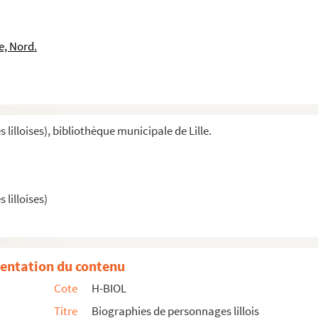
e, Nord.
illoises), bibliothèque municipale de Lille.
lilloises)
entation du contenu
Cote
H-BIOL
 architecte
Titre
Biographies de personnages lillois
bbé de Cysoing