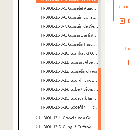
Import
H-BIOL-13-3-5. Gosselet Auguste et Jules, docteur
H-BIOL-13-3-6. Gossuin Constant Joseph César E
H-BIOL-13-3-7. Gossuin de Vieuxglise, peintre verr
H-BIOL-13-3-8. Gossart, artiste graveur
H-BIOL-13-3-9. Gosselin Pascal François Joseph,
Im
H-BIOL-13-3-10. Gombaukt Ogier de, écrivain
H-BIOL-13-3-11. Gossart Albert, adjoint au maire
H-BIOL-13-3-12. Gosselin divers
H-BIOL-13-3-13. Gourdin, notable
H-BIOL-13-3-14. Gobert Léon, journaliste
H-BIOL-13-3-15. Godscalk Ignace, jésuite
H-BIOL-13-3-16. Godefrin H., conseiller municipal
H-BIOL-13-4. Gravelaine à Grusson
H-BIOL-13-5. Gungl à Guffroy