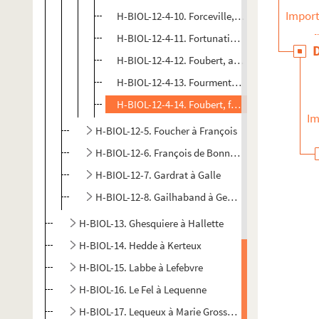
Import
H-BIOL-12-4-10. Forceville, conseiller municip
H-BIOL-12-4-11. Fortunatien C.C., religieux et
H-BIOL-12-4-12. Foubert, artiste peintre
H-BIOL-12-4-13. Fourmentel Louis Auguste Jos
H-BIOL-12-4-14. Foubert, fabricant de cercueil
Im
H-BIOL-12-5. Foucher à François
H-BIOL-12-6. François de Bonne Espérence à Fruch
H-BIOL-12-7. Gardrat à Galle
H-BIOL-12-8. Gailhaband à Georges
H-BIOL-13. Ghesquiere à Hallette
H-BIOL-14. Hedde à Kerteux
H-BIOL-15. Labbe à Lefebvre
H-BIOL-16. Le Fel à Lequenne
H-BIOL-17. Lequeux à Marie Grosse-Tête