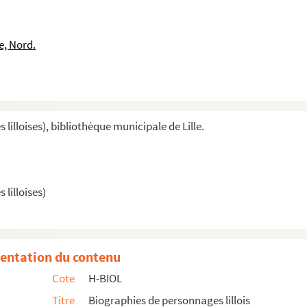
e, Nord.
illoises), bibliothèque municipale de Lille.
lilloises)
érateur
entation du contenu
Cote
H-BIOL
use
Titre
Biographies de personnages lillois