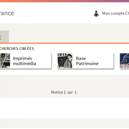
rance
Mon compte C
E
CHERCHES CIBLÉES
Imprimés
Base
multimédia
Patrimoine
Notice
1 sur 1