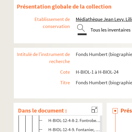
Présentation globale de la collection
H-BIOL-12-2. Fauvel à Feutry
H-BIOL-12-3. Félanis à Flinois
Etablissement de
Médiathèque Jean Levy. Lill
H-BIOL-12-4. Florence à Foubert
conservation
Tous les inventaires
H-BIOL-12-4-1. Florence Aloys, abbé, professeur
H-BIOL-12-4-2. Flourens Gustave Louis, ingénieur
Intitulé de l'instrument de
Fonds Humbert (biographies l
H-BIOL-12-4-3. Fouret Sophie, ouvrière
recherche
H-BIOL-12-4-4. Foissey Théophile, maître d'école
Cote
H-BIOL-1 à H-BIOL-24
H-BIOL-12-4-5. Fockedey, famille
H-BIOL-12-4-6. Folet, docteur
Titre
Fonds Humbert (biographies 
H-BIOL-12-4-7. Fontaine de Resbecq Adolphe, litt
H-BIOL-12-4-8. Couple Fontrobert
Dans le document :
Prés
H-BIOL-12-4-8-1. Fontrobert, écrivain
H-BIOL-12-4-8-2. Fontrobert Madame, chante
H-BIOL-12-4-9. Fontanier, ex-boulanger