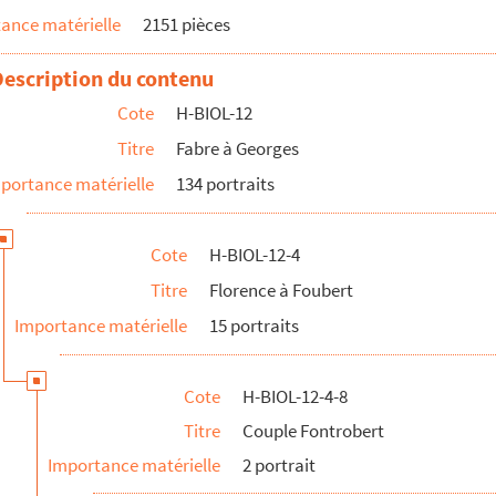
ance matérielle
2151 pièces
al
 professeur
Description du contenu
Cote
H-BIOL-12
eph, prêtre
Titre
Fabre à Georges
s
portance matérielle
134 portraits
ard
Cote
H-BIOL-12-4
Titre
Florence à Foubert
Importance matérielle
15 portraits
Cote
H-BIOL-12-4-8
Titre
Couple Fontrobert
Importance matérielle
2 portrait