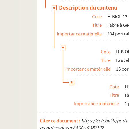
H-BIOL-24. Van de Weghe à Zimmerman
Description du contenu
Cote
H-BIOL-12
Titre
Fabre à Ge
Importance matérielle
134 portra
Cote
H-BIO
Titre
Fauvel
Importance matérielle
16 por
Cote
H
Titre
F
Importance matérielle
1 
Citer ce document :
https://ccfr.bnf.fr/por
record=eadcgm:EADC:a2187122