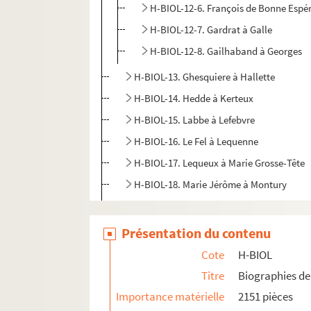
H-BIOL-12-6. François de Bonne Espé
H-BIOL-12-7. Gardrat à Galle
H-BIOL-12-8. Gailhaband à Georges
H-BIOL-13. Ghesquiere à Hallette
H-BIOL-14. Hedde à Kerteux
H-BIOL-15. Labbe à Lefebvre
H-BIOL-16. Le Fel à Lequenne
H-BIOL-17. Lequeux à Marie Grosse-Tête
H-BIOL-18. Marie Jérôme à Montury
H-BIOL-19. Montgivet à Paris de l'Epinar
H-BIOL-20. Parrayon à Puvrez
Présentation du contenu
H-BIOL-21. Quartelette à Salembier
Cote
H-BIOL
H-BIOL-22. Sacqueleu à Sylvius
Titre
Biographies de 
H-BIOL-23. Taviel à Vanderhaegen
Importance matérielle
2151 pièces