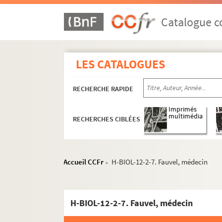
Catalogue co
LES CATALOGUES
RECHERCHE RAPIDE
Imprimés
multimédia
RECHERCHES CIBLÉES
H-BIOL. Biographies de personnages lillois
H-BIOL-1. Acheray à Benvignat
Accueil CCFr
H-BIOL-12-2-7. Fauvel, médecin
>
H-BIOL-2. Bere à Bouchée
H-BIOL-3. Boucq à Cardon
H-BIOL-12-2-7. Fauvel, médecin
H-BIOL-4. Carlez à Colpaert
H-BIOL-5. Collin à Darcy