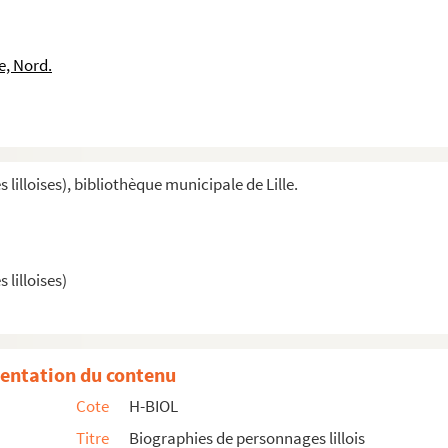
e, Nord.
illoises), bibliothèque municipale de Lille.
lilloises)
entation du contenu
Cote
H-BIOL
Titre
Biographies de personnages lillois
utenant colonel suisse