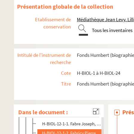
Présentation globale de la collection
H-BIOL-2. Bere à Bouchée
H-BIOL-3. Boucq à Cardon
Etablissement de
Médiathèque Jean Levy. Lill
conservation
H-BIOL-4. Carlez à Colpaert
Tous les inventaires
H-BIOL-5. Collin à Darcy
H-BIOL-6. D'Assignies à D'Hondt
Intitulé de l'instrument de
Fonds Humbert (biographies l
H-BIOL-7. Déjardin-Verkinder à Deliot
recherche
H-BIOL-8. De Lille à De Resbecque
Cote
H-BIOL-1 à H-BIOL-24
H-BIOL-9. Deron à Desboeufs
H-BIOL-10. Deturck à Duhaut
Titre
Fonds Humbert (biographies 
H-BIOL-11. Dujardin à Faid'herbe
H-BIOL-12. Fabre à Georges
Dans le document :
Prés
H-BIOL-12-1. Fabre à Favre
H-BIOL-12-1-1. Fabre Joseph, docteur
H-BIOL-12-1-2. Fabricy Pierre Charles Joseph, lie