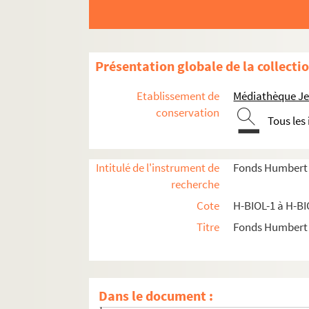
Présentation globale de la collecti
Etablissement de
Médiathèque Jea
H-BIOL. Biographies de personnages lillois
conservation
Tous les
H-BIOL-1. Acheray à Benvignat
H-BIOL-2. Bere à Bouchée
H-BIOL-3. Boucq à Cardon
Intitulé de l'instrument de
Fonds Humbert (b
recherche
H-BIOL-4. Carlez à Colpaert
Cote
H-BIOL-1 à H-BI
H-BIOL-5. Collin à Darcy
Titre
Fonds Humbert (
H-BIOL-6. D'Assignies à D'Hondt
H-BIOL-7. Déjardin-Verkinder à Deliot
H-BIOL-8. De Lille à De Resbecque
Dans le document :
H-BIOL-9. Deron à Desboeufs