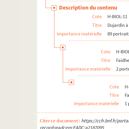
Description du contenu
Cote
H-BIOL-11
Titre
Dujardin à
Importance matérielle
89 portrait
Cote
H-BIO
Titre
Faidh
Importance matérielle
2 port
Cote
H
Titre
Fa
Importance matérielle
1 
Citer ce document :
https://ccfr.bnf.fr/por
record=eadcgm:EADC:a2187095