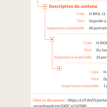
Description du contenu
Cote
H-BIOL-11
Titre
Dujardin à
Importance matérielle
89 portrait
Cote
H-BIO
Titre
Du Sar
Importance matérielle
20 por
Cote
H
Titre
D
Importance matérielle
1 
Citer ce document :
https://ccfr.bnf.fr/por
record=eadcgm:EADC:a2187080