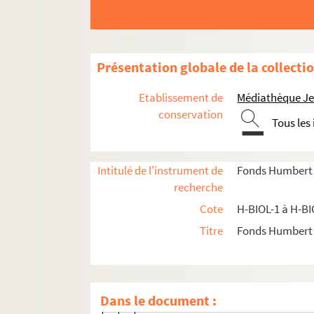
H-BIOL-11-3. Duponchelle à Durot
H-BIOL-11-4. Du Sart d'Escargne à Duyv
H-BIOL-11-4-1. Du Sart d'Escargne 
Présentation globale de la collecti
H-BIOL-11-4-2. Dusautoir, journalist
Etablissement de
Médiathèque Jea
H-BIOL-11-4-3. Dusautoir Jeanne, c
conservation
Tous les
H-BIOL-11-4-4. Dusautoir Charles, c
H-BIOL-11-4-5. Dusaultoit Bruneau, 
Intitulé de l'instrument de
Fonds Humbert (b
H-BIOL-11-4-6. Dusillon J.B., artiste
recherche
H-BIOL-11-4-7. Duthoit Paul, artiste 
Cote
H-BIOL-1 à H-BI
H-BIOL-11-4-8. Duthoit notable
Titre
Fonds Humbert (
H-BIOL-11-4-9. Dutthoy, officier mun
H-BIOL-11-4-10. Duthil Jules, journal
H-BIOL-11-4-11. Duthil Désiré Josep
Dans le document :
H-BIOL-11-4-12. Duterque, crieur de