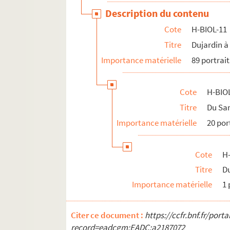
Description du contenu
Cote
H-BIOL-11
Titre
Dujardin à
Importance matérielle
89 portrait
Cote
H-BIO
Titre
Du Sar
Importance matérielle
20 por
Cote
H
Titre
Du
Importance matérielle
1 
Citer ce document :
https://ccfr.bnf.fr/por
record=eadcgm:EADC:a2187072