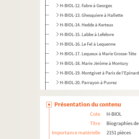
H-BIOL-12. Fabre à Georges
H-BIOL-13. Ghesquiere à Hallette
H-BIOL-14. Hedde à Kerteux
H-BIOL-15. Labbe à Lefebvre
H-BIOL-16. Le Fel à Lequenne
H-BIOL-17. Lequeux à Marie Grosse-Tête
H-BIOL-18. Marie Jérôme à Montury
H-BIOL-19. Montgivet à Paris de l'Epinar
H-BIOL-20. Parrayon à Puvrez
H-BIOL-21. Quartelette à Salembier
H-BIOL-22. Sacqueleu à Sylvius
Présentation du contenu
H-BIOL-23. Taviel à Vanderhaegen
Cote
H-BIOL
H-BIOL-24. Van de Weghe à Zimmerman
Titre
Biographies de 
Importance matérielle
2151 pièces