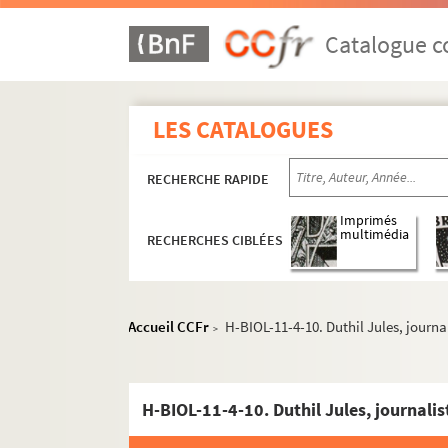
Catalogue co
LES CATALOGUES
H-BIOL. Biographies de personnages lillois
RECHERCHE RAPIDE
H-BIOL-1. Acheray à Benvignat
H-BIOL-2. Bere à Bouchée
Imprimés
multimédia
RECHERCHES CIBLÉES
H-BIOL-3. Boucq à Cardon
H-BIOL-4. Carlez à Colpaert
H-BIOL-5. Collin à Darcy
Accueil CCFr
H-BIOL-11-4-10. Duthil Jules, journa
>
H-BIOL-6. D'Assignies à D'Hondt
H-BIOL-7. Déjardin-Verkinder à Deliot
H-BIOL-11-4-10. Duthil Jules, journalis
H-BIOL-8. De Lille à De Resbecque
H-BIOL-9. Deron à Desboeufs