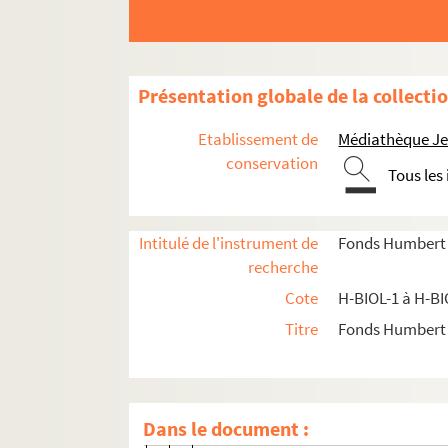
H-BIOL-10. Deturck à Duhaut
H-BIOL-10-1. Deturck à Devernay
H-BIOL-10-2. De Vicq à D'Hennin
Présentation globale de la collecti
H-BIOL-10-3. D'Hancarderie Potteau 
Etablissement de
Médiathèque Jea
H-BIOL-10-4. Douez à Doyen
conservation
Tous les
H-BIOL-10-5. Dooms à Drapier
H-BIOL-10-6. Dubosquiel du Maisnil à
H-BIOL-10-7. Dubois à Duchange-Danni
Intitulé de l'instrument de
Fonds Humbert (b
recherche
H-BIOL-10-7-1. Dubois P., jésuite
Cote
H-BIOL-1 à H-BI
H-BIOL-10-7-2. Dubois, comte, préfet
Titre
Fonds Humbert (
H-BIOL-10-7-3. Dubois Paul
H-BIOL-10-7-4. Dubois Madame, m
H-BIOL-10-7-5. Dubois, juge au tribun
Dans le document :
H-BIOL-10-7-6. Dubois Joséphine, a