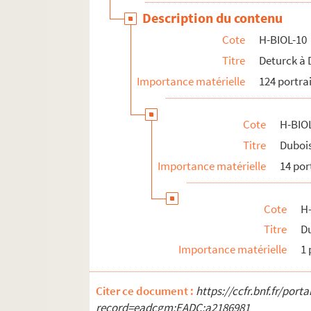
Description du contenu
Cote
H-BIOL-10
Titre
Deturck à
Importance matérielle
124 portra
Cote
H-BIO
Titre
Duboi
Importance matérielle
14 por
Cote
H
Titre
D
Importance matérielle
1 
Citer ce document :
https://ccfr.bnf.fr/por
record=eadcgm:EADC:a2186981