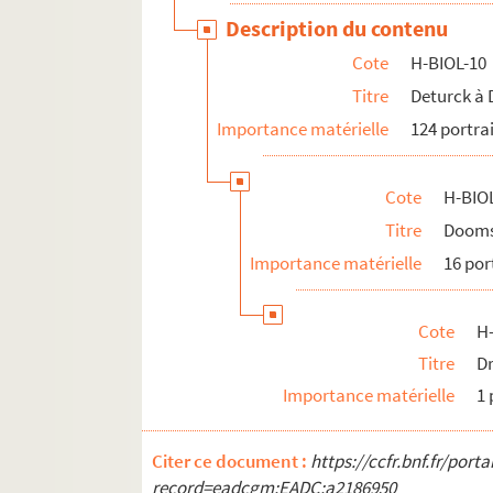
Description du contenu
Cote
H-BIOL-10
Titre
Deturck à
Importance matérielle
124 portra
Cote
H-BIO
Titre
Dooms
Importance matérielle
16 por
Cote
H
Titre
Dr
Importance matérielle
1 
Citer ce document :
https://ccfr.bnf.fr/por
record=eadcgm:EADC:a2186950