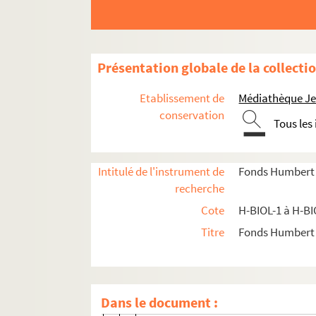
H-BIOL-10-2. De Vicq à D'Hennin
H-BIOL-10-3. D'Hancarderie Potteau 
H-BIOL-10-4. Douez à Doyen
Présentation globale de la collecti
H-BIOL-10-5. Dooms à Drapier
Etablissement de
Médiathèque Jea
H-BIOL-10-5-1. Dooms Michel Franço
conservation
Tous les
H-BIOL-10-5-2. Doumer, professeur
H-BIOL-10-5-3. Domec, professeur
Intitulé de l'instrument de
Fonds Humbert (b
H-BIOL-10-5-4. Doutrelon de Try
recherche
H-BIOL-10-5-5. Doulcet Robert Fran
Cote
H-BIOL-1 à H-BI
H-BIOL-10-5-6. Driessens Victor, co
Titre
Fonds Humbert (
H-BIOL-10-5-7. Droulers, famille
H-BIOL-10-5-8. Druez (Don José), m
H-BIOL-10-5-9. Druez Victor
Dans le document :
H-BIOL-10-5-10. Dreux Victor, music