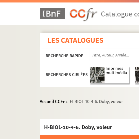
Catalogue co
LES CATALOGUES
RECHERCHE RAPIDE
Imprimés
multimédia
RECHERCHES CIBLÉES
H-BIOL. Biographies de personnages lillois
Accueil CCFr
H-BIOL-10-4-6. Doby, voleur
>
H-BIOL-1. Acheray à Benvignat
H-BIOL-2. Bere à Bouchée
H-BIOL-10-4-6. Doby, voleur
H-BIOL-3. Boucq à Cardon
H-BIOL-4. Carlez à Colpaert