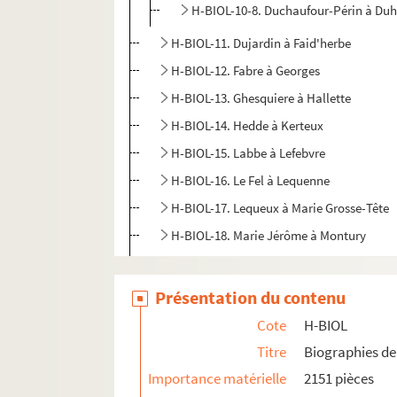
H-BIOL-10-8. Duchaufour-Périn à Du
H-BIOL-11. Dujardin à Faid'herbe
H-BIOL-12. Fabre à Georges
H-BIOL-13. Ghesquiere à Hallette
H-BIOL-14. Hedde à Kerteux
H-BIOL-15. Labbe à Lefebvre
H-BIOL-16. Le Fel à Lequenne
H-BIOL-17. Lequeux à Marie Grosse-Tête
H-BIOL-18. Marie Jérôme à Montury
H-BIOL-19. Montgivet à Paris de l'Epinar
H-BIOL-20. Parrayon à Puvrez
Présentation du contenu
H-BIOL-21. Quartelette à Salembier
Cote
H-BIOL
H-BIOL-22. Sacqueleu à Sylvius
Titre
Biographies de 
H-BIOL-23. Taviel à Vanderhaegen
Importance matérielle
2151 pièces