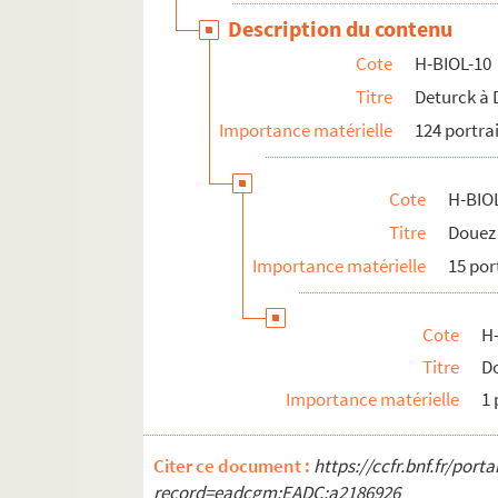
H-BIOL-24. Van de Weghe à Zimmerman
Description du contenu
Cote
H-BIOL-10
Titre
Deturck à
Importance matérielle
124 portra
Cote
H-BIO
Titre
Douez
Importance matérielle
15 por
Cote
H
Titre
Do
Importance matérielle
1 
Citer ce document :
https://ccfr.bnf.fr/por
record=eadcgm:EADC:a2186926