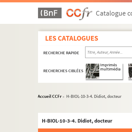
Catalogue co
LES CATALOGUES
RECHERCHE RAPIDE
Imprimés
multimédia
RECHERCHES CIBLÉES
Accueil CCFr
H-BIOL-10-3-4. Didiot, docteur
>
H-BIOL. Biographies de personnages lillois
H-BIOL-10-3-4. Didiot, docteur
H-BIOL-1. Acheray à Benvignat