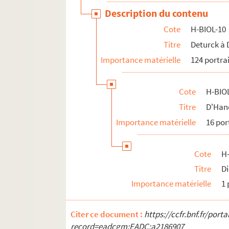
H-BIOL-20. Parrayon à Puvrez
Description du contenu
H-BIOL-21. Quartelette à Salembier
Cote
H-BIOL-10
H-BIOL-22. Sacqueleu à Sylvius
Titre
Deturck à
H-BIOL-23. Taviel à Vanderhaegen
Importance matérielle
124 portra
H-BIOL-24. Van de Weghe à Zimmerman
Cote
H-BIO
Titre
D'Hanc
Importance matérielle
16 por
Cote
H
Titre
Di
Importance matérielle
1 
Citer ce document :
https://ccfr.bnf.fr/por
record=eadcgm:EADC:a2186907