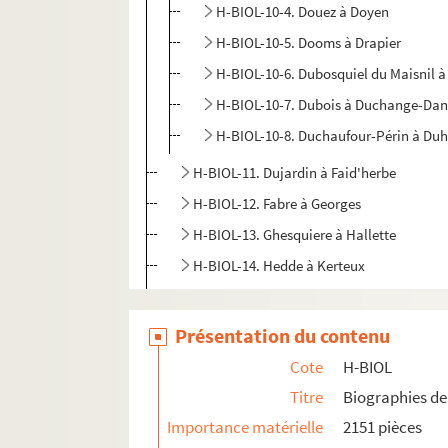
H-BIOL-10-4. Douez à Doyen
H-BIOL-10-5. Dooms à Drapier
H-BIOL-10-6. Dubosquiel du Maisnil à
H-BIOL-10-7. Dubois à Duchange-Da
H-BIOL-10-8. Duchaufour-Périn à Du
H-BIOL-11. Dujardin à Faid'herbe
H-BIOL-12. Fabre à Georges
H-BIOL-13. Ghesquiere à Hallette
H-BIOL-14. Hedde à Kerteux
H-BIOL-15. Labbe à Lefebvre
H-BIOL-16. Le Fel à Lequenne
Présentation du contenu
H-BIOL-17. Lequeux à Marie Grosse-Tête
Cote
H-BIOL
H-BIOL-18. Marie Jérôme à Montury
Titre
Biographies de 
H-BIOL-19. Montgivet à Paris de l'Epinar
Importance matérielle
2151 pièces