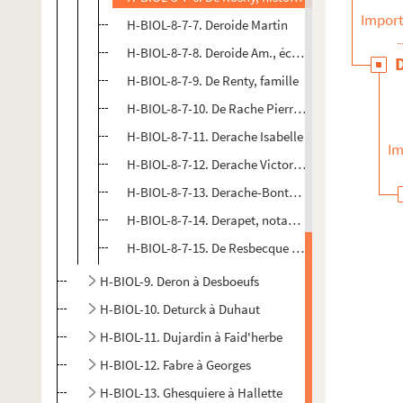
Import
H-BIOL-8-7-7. Deroide Martin
H-BIOL-8-7-8. Deroide Am., écrivain
H-BIOL-8-7-9. De Renty, famille
H-BIOL-8-7-10. De Rache Pierre et famille, imprim
H-BIOL-8-7-11. Derache Isabelle
Im
H-BIOL-8-7-12. Derache Victor, chansonnier
H-BIOL-8-7-13. Derache-Bonte, commissaire de po
H-BIOL-8-7-14. Derapet, notable en 93
H-BIOL-8-7-15. De Resbecque Fontaine
H-BIOL-9. Deron à Desboeufs
H-BIOL-10. Deturck à Duhaut
H-BIOL-11. Dujardin à Faid'herbe
H-BIOL-12. Fabre à Georges
H-BIOL-13. Ghesquiere à Hallette