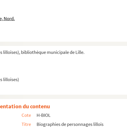
e, Nord.
s Melicocq
illoises), bibliothèque municipale de Lille.
lilloises)
n, et famille
entation du contenu
Cote
H-BIOL
meur
Titre
Biographies de personnages lillois