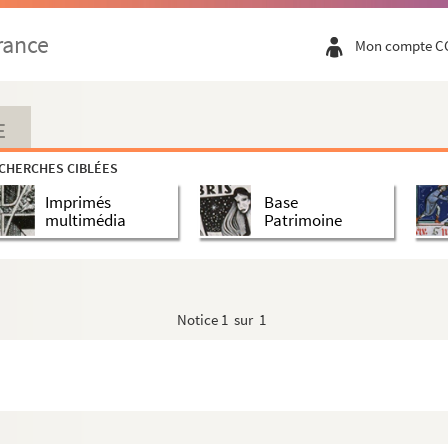
rance
Mon compte C
E
CHERCHES CIBLÉES
Imprimés
Base
multimédia
Patrimoine
Notice
1 sur 1