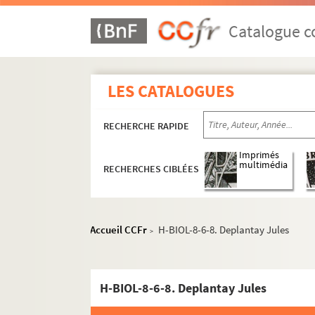
Catalogue co
LES CATALOGUES
RECHERCHE RAPIDE
Imprimés
multimédia
RECHERCHES CIBLÉES
H-BIOL. Biographies de personnages lillois
H-BIOL-1. Acheray à Benvignat
H-BIOL-2. Bere à Bouchée
Accueil CCFr
H-BIOL-8-6-8. Deplantay Jules
>
H-BIOL-3. Boucq à Cardon
H-BIOL-4. Carlez à Colpaert
H-BIOL-8-6-8. Deplantay Jules
H-BIOL-5. Collin à Darcy
H-BIOL-6. D'Assignies à D'Hondt