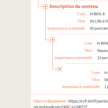
Description du contenu
Cote
H-BIOL-8
Titre
De Lille à
Importance matérielle
92 portrait
Cote
H-BIOL
Titre
Depas
Importance matérielle
13 por
Cote
H-
Titre
D
Importance matérielle
1 
Citer ce document :
https://ccfr.bnf.fr/por
record=eadcgm:EADC:a2186777