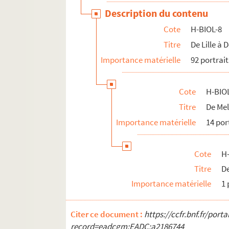
H-BIOL-20. Parrayon à Puvrez
Description du contenu
H-BIOL-21. Quartelette à Salembier
Cote
H-BIOL-8
H-BIOL-22. Sacqueleu à Sylvius
Titre
De Lille à
H-BIOL-23. Taviel à Vanderhaegen
Importance matérielle
92 portrait
H-BIOL-24. Van de Weghe à Zimmerman
Cote
H-BIOL
Titre
De Me
Importance matérielle
14 por
Cote
H-
Titre
D
Importance matérielle
1 
Citer ce document :
https://ccfr.bnf.fr/por
record=eadcgm:EADC:a2186744