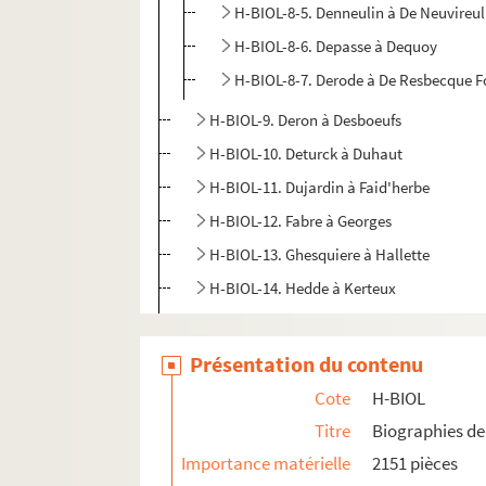
H-BIOL-8-5. Denneulin à De Neuvireul
H-BIOL-8-6. Depasse à Dequoy
H-BIOL-8-7. Derode à De Resbecque F
H-BIOL-9. Deron à Desboeufs
H-BIOL-10. Deturck à Duhaut
H-BIOL-11. Dujardin à Faid'herbe
H-BIOL-12. Fabre à Georges
H-BIOL-13. Ghesquiere à Hallette
H-BIOL-14. Hedde à Kerteux
H-BIOL-15. Labbe à Lefebvre
H-BIOL-16. Le Fel à Lequenne
Présentation du contenu
H-BIOL-17. Lequeux à Marie Grosse-Tête
Cote
H-BIOL
H-BIOL-18. Marie Jérôme à Montury
Titre
Biographies de 
H-BIOL-19. Montgivet à Paris de l'Epinar
Importance matérielle
2151 pièces