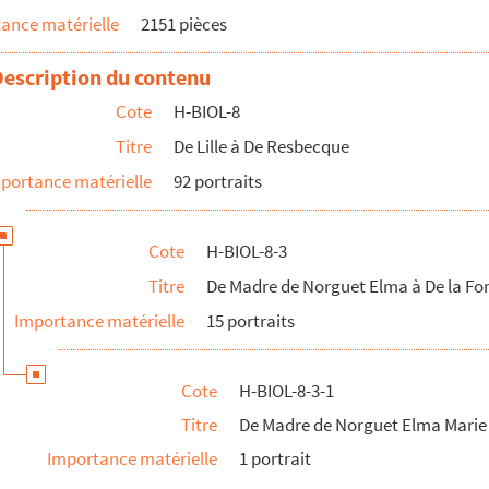
ance matérielle
2151 pièces
ipal
Description du contenu
Cote
H-BIOL-8
Titre
De Lille à De Resbecque
portance matérielle
92 portraits
ademoiselle)
Cote
H-BIOL-8-3
culté catholique
Titre
De Madre de Norguet Elma à De la Fo
Importance matérielle
15 portraits
rtunée (Madame)
Cote
H-BIOL-8-3-1
r de la Commune
Titre
De Madre de Norguet Elma Mari
Importance matérielle
1 portrait
ph Alexandre, historien