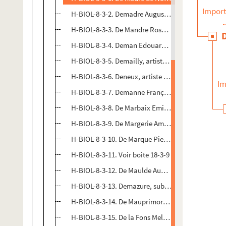
Import
H-BIOL-8-3-2. Demadre Auguste, conseiller munic
H-BIOL-8-3-3. De Mandre Rose, général
H-BIOL-8-3-4. Deman Edouard, officier de marine
H-BIOL-8-3-5. Demailly, artiste peintre
H-BIOL-8-3-6. Deneux, artiste peintre
Im
H-BIOL-8-3-7. Demanne François, typographe
H-BIOL-8-3-8. De Marbaix Emilie Dominiquine (M
H-BIOL-8-3-9. De Margerie Amédée, doyen de la fa
H-BIOL-8-3-10. De Marque Pierre, jésuite
H-BIOL-8-3-11. Voir boite 18-3-9
H-BIOL-8-3-12. De Maulde Augustine Eugénie Fo
H-BIOL-8-3-13. Demazure, substitut du Procureu
H-BIOL-8-3-14. De Mauprimorte, greffier
H-BIOL-8-3-15. De la Fons Melicocq François Jose