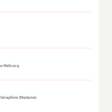
ns Melicocq
e Séraphine (Madame)