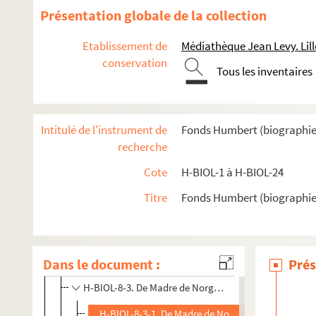
Présentation globale de la collection
H-BIOL. Biographies de personnages lillois
Etablissement de
Médiathèque Jean Levy. Lill
conservation
H-BIOL-1. Acheray à Benvignat
Tous les inventaires
H-BIOL-2. Bere à Bouchée
H-BIOL-3. Boucq à Cardon
Intitulé de l'instrument de
Fonds Humbert (biographies l
H-BIOL-4. Carlez à Colpaert
recherche
H-BIOL-5. Collin à Darcy
Cote
H-BIOL-1 à H-BIOL-24
H-BIOL-6. D'Assignies à D'Hondt
H-BIOL-7. Déjardin-Verkinder à Deliot
Titre
Fonds Humbert (biographies 
H-BIOL-8. De Lille à De Resbecque
H-BIOL-8-1. De Lille à Delplanque
Dans le document :
Prés
H-BIOL-8-2. Delporte à Delvaux
H-BIOL-8-3. De Madre de Norguet Elma à De la Fons 
H-BIOL-8-3-1. De Madre de Norguet Elma Marie 