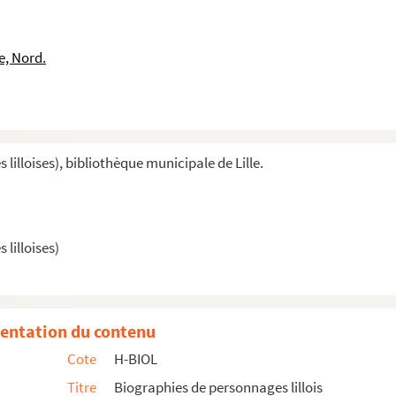
e, Nord.
illoises), bibliothèque municipale de Lille.
lilloises)
entation du contenu
Cote
H-BIOL
Melicocq
Titre
Biographies de personnages lillois
Séraphine (Madame)