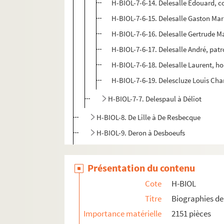
H-BIOL-7-6-14. Delesalle Edouard, c
H-BIOL-7-6-15. Delesalle Gaston Mari
H-BIOL-7-6-16. Delesalle Gertrude M
H-BIOL-7-6-17. Delesalle André, pat
H-BIOL-7-6-18. Delesalle Laurent, ho
H-BIOL-7-6-19. Delescluze Louis Char
H-BIOL-7-7. Delespaul à Déliot
H-BIOL-8. De Lille à De Resbecque
H-BIOL-9. Deron à Desboeufs
H-BIOL-10. Deturck à Duhaut
H-BIOL-11. Dujardin à Faid'herbe
Présentation du contenu
H-BIOL-12. Fabre à Georges
Cote
H-BIOL
H-BIOL-13. Ghesquiere à Hallette
Titre
Biographies de 
H-BIOL-14. Hedde à Kerteux
Importance matérielle
2151 pièces