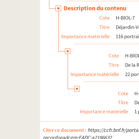
H-BIOL-19. Montgivet à Paris de l'Epinar
Description du contenu
H-BIOL-20. Parrayon à Puvrez
Cote
H-BIOL-7
H-BIOL-21. Quartelette à Salembier
Titre
Déjardin-V
H-BIOL-22. Sacqueleu à Sylvius
Importance matérielle
116 portra
H-BIOL-23. Taviel à Vanderhaegen
H-BIOL-24. Van de Weghe à Zimmerman
Cote
H-BIOL
Titre
De la 
Importance matérielle
22 por
Cote
H
Titre
D
Importance matérielle
1 
Citer ce document :
https://ccfr.bnf.fr/por
record=eadcgm:EADC:a2186632