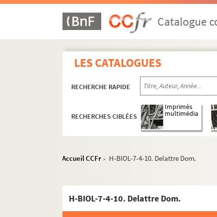
Catalogue co
LES CATALOGUES
RECHERCHE RAPIDE
Imprimés
multimédia
RECHERCHES CIBLÉES
H-BIOL. Biographies de personnages lillois
H-BIOL-1. Acheray à Benvignat
Accueil CCFr
H-BIOL-7-4-10. Delattre Dom.
>
H-BIOL-2. Bere à Bouchée
H-BIOL-3. Boucq à Cardon
H-BIOL-7-4-10. Delattre Dom.
H-BIOL-4. Carlez à Colpaert
H-BIOL-5. Collin à Darcy