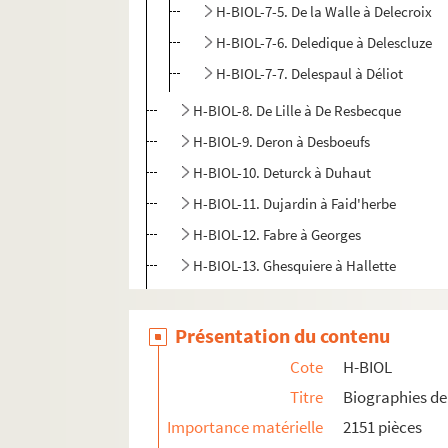
H-BIOL-7-5. De la Walle à Delecroix
H-BIOL-7-6. Deledique à Delescluze
H-BIOL-7-7. Delespaul à Déliot
H-BIOL-8. De Lille à De Resbecque
H-BIOL-9. Deron à Desboeufs
H-BIOL-10. Deturck à Duhaut
H-BIOL-11. Dujardin à Faid'herbe
H-BIOL-12. Fabre à Georges
H-BIOL-13. Ghesquiere à Hallette
H-BIOL-14. Hedde à Kerteux
H-BIOL-15. Labbe à Lefebvre
Présentation du contenu
H-BIOL-16. Le Fel à Lequenne
Cote
H-BIOL
H-BIOL-17. Lequeux à Marie Grosse-Tête
Titre
Biographies de 
H-BIOL-18. Marie Jérôme à Montury
Importance matérielle
2151 pièces