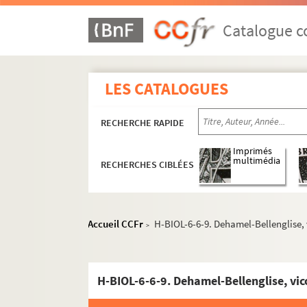
Catalogue co
LES CATALOGUES
RECHERCHE RAPIDE
Imprimés
multimédia
RECHERCHES CIBLÉES
H-BIOL. Biographies de personnages lillois
H-BIOL-1. Acheray à Benvignat
Accueil CCFr
H-BIOL-6-6-9. Dehamel-Bellenglise,
>
H-BIOL-2. Bere à Bouchée
H-BIOL-3. Boucq à Cardon
H-BIOL-6-6-9. Dehamel-Bellenglise, vi
H-BIOL-4. Carlez à Colpaert
H-BIOL-5. Collin à Darcy