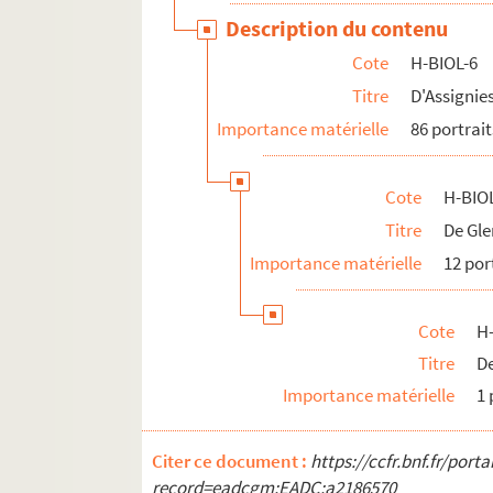
Description du contenu
Cote
H-BIOL-6
Titre
D'Assignie
Importance matérielle
86 portrait
Cote
H-BIOL
Titre
De Gle
Importance matérielle
12 por
Cote
H-
Titre
D
Importance matérielle
1 
Citer ce document :
https://ccfr.bnf.fr/por
record=eadcgm:EADC:a2186570