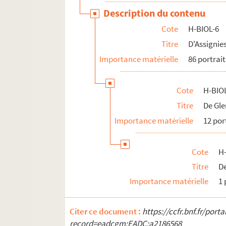
Description du contenu
Cote
H-BIOL-6
Titre
D'Assignie
Importance matérielle
86 portrait
Cote
H-BIOL
Titre
De Gle
Importance matérielle
12 por
Cote
H-
Titre
D
Importance matérielle
1 
Citer ce document :
https://ccfr.bnf.fr/por
record=eadcgm:EADC:a2186568