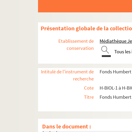
H-BIOL-4. Carlez à Colpaert
H-BIOL-5. Collin à Darcy
H-BIOL-6. D'Assignies à D'Hondt
Présentation globale de la collecti
H-BIOL-6-1. D'Assignies à De Beucque
Etablissement de
Médiathèque Jea
H-BIOL-6-2. Debievre à De Buisseret
conservation
Tous les
H-BIOL-6-3. De Calonne à Decomble
H-BIOL-6-4. Decoster à Defontaine
Intitulé de l'instrument de
Fonds Humbert (b
H-BIOL-6-5. Defives à Degland
recherche
H-BIOL-6-6. De Glen à D'Hondt
Cote
H-BIOL-1 à H-BI
H-BIOL-6-6-1. De Glen Baudouin, ab
Titre
Fonds Humbert (
H-BIOL-6-6-2. De Germiny-Le Bègue,
H-BIOL-6-6-3. Degeyter, chansonnie
H-BIOL-6-6-4. De Grimbry, l'Espagnol
Dans le document :
H-BIOL-6-6-5. De Guines de Melun