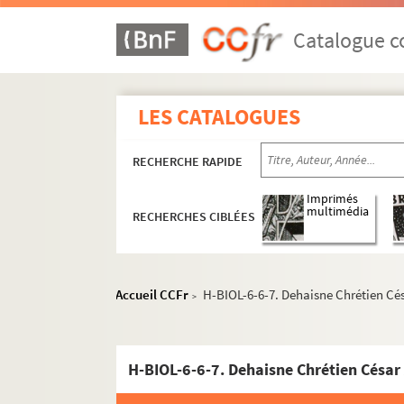
Catalogue co
LES CATALOGUES
RECHERCHE RAPIDE
Imprimés
multimédia
RECHERCHES CIBLÉES
Accueil CCFr
H-BIOL-6-6-7. Dehaisne Chrétien Cé
>
H-BIOL. Biographies de personnages lillois
H-BIOL-1. Acheray à Benvignat
H-BIOL-6-6-7. Dehaisne Chrétien César
H-BIOL-2. Bere à Bouchée
H-BIOL-3. Boucq à Cardon