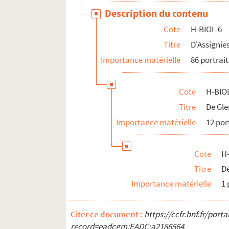
Description du contenu
Cote
H-BIOL-6
Titre
D'Assignie
Importance matérielle
86 portrait
Cote
H-BIOL
Titre
De Gle
Importance matérielle
12 por
Cote
H-
Titre
D
Importance matérielle
1 
Citer ce document :
https://ccfr.bnf.fr/por
record=eadcgm:EADC:a2186564