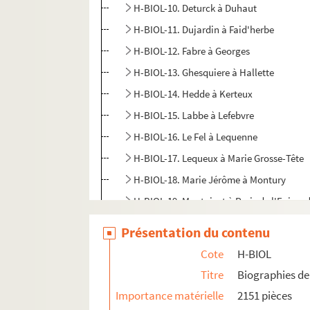
H-BIOL-10. Deturck à Duhaut
H-BIOL-11. Dujardin à Faid'herbe
H-BIOL-12. Fabre à Georges
H-BIOL-13. Ghesquiere à Hallette
H-BIOL-14. Hedde à Kerteux
H-BIOL-15. Labbe à Lefebvre
H-BIOL-16. Le Fel à Lequenne
H-BIOL-17. Lequeux à Marie Grosse-Tête
H-BIOL-18. Marie Jérôme à Montury
H-BIOL-19. Montgivet à Paris de l'Epinar
H-BIOL-20. Parrayon à Puvrez
Présentation du contenu
H-BIOL-21. Quartelette à Salembier
Cote
H-BIOL
H-BIOL-22. Sacqueleu à Sylvius
Titre
Biographies de 
H-BIOL-23. Taviel à Vanderhaegen
Importance matérielle
2151 pièces
H-BIOL-24. Van de Weghe à Zimmerman