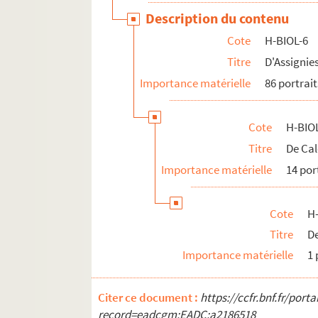
H-BIOL-20. Parrayon à Puvrez
Description du contenu
H-BIOL-21. Quartelette à Salembier
Cote
H-BIOL-6
H-BIOL-22. Sacqueleu à Sylvius
Titre
D'Assignie
H-BIOL-23. Taviel à Vanderhaegen
Importance matérielle
86 portrait
H-BIOL-24. Van de Weghe à Zimmerman
Cote
H-BIOL
Titre
De Ca
Importance matérielle
14 por
Cote
H-
Titre
De
Importance matérielle
1 
Citer ce document :
https://ccfr.bnf.fr/por
record=eadcgm:EADC:a2186518