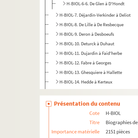
H-BIOL-6-6. De Glen à D'Hondt
H-BIOL-7. Déjardin-Verkinder à Deliot
H-BIOL-8. De Lille à De Resbecque
H-BIOL-9. Deron à Desboeufs
H-BIOL-10. Deturck à Duhaut
H-BIOL-11. Dujardin à Faid'herbe
H-BIOL-12. Fabre à Georges
H-BIOL-13. Ghesquiere à Hallette
H-BIOL-14. Hedde à Kerteux
H-BIOL-15. Labbe à Lefebvre
H-BIOL-16. Le Fel à Lequenne
Présentation du contenu
H-BIOL-17. Lequeux à Marie Grosse-Tête
Cote
H-BIOL
H-BIOL-18. Marie Jérôme à Montury
Titre
Biographies de 
H-BIOL-19. Montgivet à Paris de l'Epinar
Importance matérielle
2151 pièces