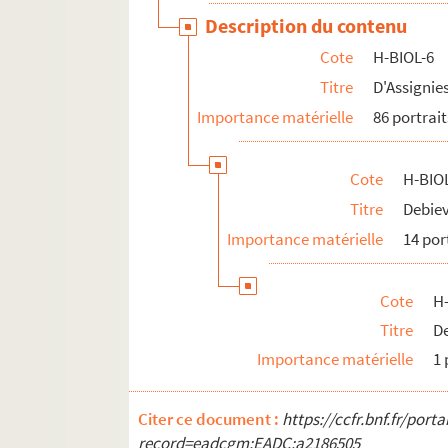
H-BIOL-21. Quartelette à Salembier
Description du contenu
H-BIOL-22. Sacqueleu à Sylvius
Cote
H-BIOL-6
H-BIOL-23. Taviel à Vanderhaegen
Titre
D'Assignie
H-BIOL-24. Van de Weghe à Zimmerman
Importance matérielle
86 portrait
Cote
H-BIOL
Titre
Debiev
Importance matérielle
14 por
Cote
H-
Titre
De
Importance matérielle
1 
Citer ce document :
https://ccfr.bnf.fr/por
record=eadcgm:EADC:a2186505