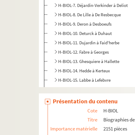
H-BIOL-7. Déjardin-Verkinder à Deliot
H-BIOL-8. De Lille à De Resbecque
H-BIOL-9. Deron à Desboeufs
H-BIOL-10. Deturck à Duhaut
H-BIOL-11. Dujardin à Faid'herbe
H-BIOL-12. Fabre à Georges
H-BIOL-13. Ghesquiere à Hallette
H-BIOL-14. Hedde à Kerteux
H-BIOL-15. Labbe à Lefebvre
H-BIOL-16. Le Fel à Lequenne
H-BIOL-17. Lequeux à Marie Grosse-Tête
Présentation du contenu
H-BIOL-18. Marie Jérôme à Montury
Cote
H-BIOL
H-BIOL-19. Montgivet à Paris de l'Epinar
Titre
Biographies de 
H-BIOL-20. Parrayon à Puvrez
Importance matérielle
2151 pièces