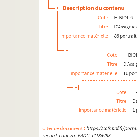
H-BIOL-18. Marie Jérôme à Montury
Description du contenu
H-BIOL-19. Montgivet à Paris de l'Epinar
Cote
H-BIOL-6
H-BIOL-20. Parrayon à Puvrez
Titre
D'Assignie
H-BIOL-21. Quartelette à Salembier
Importance matérielle
86 portrait
H-BIOL-22. Sacqueleu à Sylvius
H-BIOL-23. Taviel à Vanderhaegen
Cote
H-BIOL
H-BIOL-24. Van de Weghe à Zimmerman
Titre
D'Assi
Importance matérielle
16 por
Cote
H-
Titre
Da
Importance matérielle
1 
Citer ce document :
https://ccfr.bnf.fr/por
record=eadcgm:EADC:a2186488