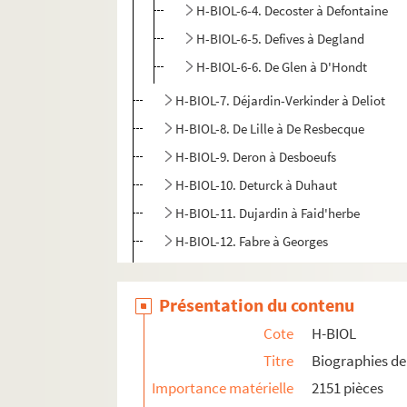
H-BIOL-6-4. Decoster à Defontaine
H-BIOL-6-5. Defives à Degland
H-BIOL-6-6. De Glen à D'Hondt
H-BIOL-7. Déjardin-Verkinder à Deliot
H-BIOL-8. De Lille à De Resbecque
H-BIOL-9. Deron à Desboeufs
H-BIOL-10. Deturck à Duhaut
H-BIOL-11. Dujardin à Faid'herbe
H-BIOL-12. Fabre à Georges
H-BIOL-13. Ghesquiere à Hallette
H-BIOL-14. Hedde à Kerteux
Présentation du contenu
H-BIOL-15. Labbe à Lefebvre
Cote
H-BIOL
H-BIOL-16. Le Fel à Lequenne
Titre
Biographies de 
H-BIOL-17. Lequeux à Marie Grosse-Tête
Importance matérielle
2151 pièces