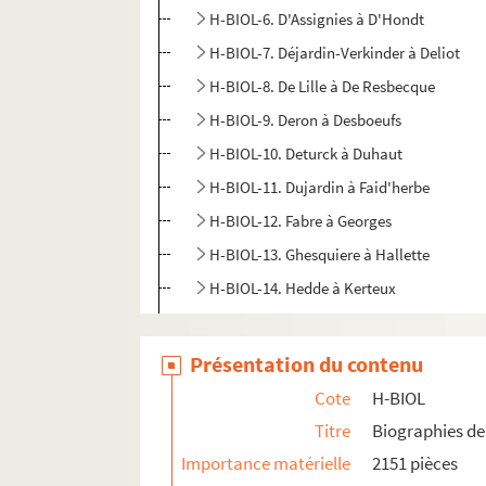
H-BIOL-6. D'Assignies à D'Hondt
H-BIOL-7. Déjardin-Verkinder à Deliot
H-BIOL-8. De Lille à De Resbecque
H-BIOL-9. Deron à Desboeufs
H-BIOL-10. Deturck à Duhaut
H-BIOL-11. Dujardin à Faid'herbe
H-BIOL-12. Fabre à Georges
H-BIOL-13. Ghesquiere à Hallette
H-BIOL-14. Hedde à Kerteux
H-BIOL-15. Labbe à Lefebvre
H-BIOL-16. Le Fel à Lequenne
Présentation du contenu
H-BIOL-17. Lequeux à Marie Grosse-Tête
Cote
H-BIOL
H-BIOL-18. Marie Jérôme à Montury
Titre
Biographies de 
H-BIOL-19. Montgivet à Paris de l'Epinar
Importance matérielle
2151 pièces