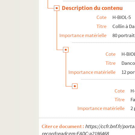
H-BIOL-20. Parrayon à Puvrez
Description du contenu
H-BIOL-21. Quartelette à Salembier
Cote
H-BIOL-5
H-BIOL-22. Sacqueleu à Sylvius
Titre
Collin à D
H-BIOL-23. Taviel à Vanderhaegen
Importance matérielle
80 portrait
H-BIOL-24. Van de Weghe à Zimmerman
Cote
H-BIOL
Titre
Danco
Importance matérielle
12 por
Cote
H
Titre
F
Importance matérielle
2 
Citer ce document :
https://ccfr.bnf.fr/por
record=eadcgm:EADC:a2186468