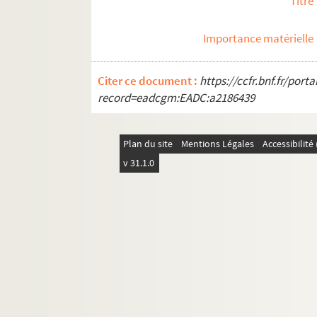
Titre
Importance matérielle
Citer ce document :
https://ccfr.bnf.fr/por
record=eadcgm:EADC:a2186439
Plan du site
Mentions Légales
Accessibilit
v 31.1.0