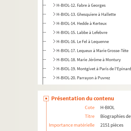
H-BIOL-12. Fabre à Georges
H-BIOL-13. Ghesquiere à Hallette
H-BIOL-14. Hedde à Kerteux
H-BIOL-15. Labbe à Lefebvre
H-BIOL-16. Le Fel à Lequenne
H-BIOL-17. Lequeux à Marie Grosse-Tête
H-BIOL-18. Marie Jérôme à Montury
H-BIOL-19. Montgivet à Paris de l'Epinar
H-BIOL-20. Parrayon à Puvrez
H-BIOL-21. Quartelette à Salembier
H-BIOL-22. Sacqueleu à Sylvius
Présentation du contenu
H-BIOL-23. Taviel à Vanderhaegen
Cote
H-BIOL
H-BIOL-24. Van de Weghe à Zimmerman
Titre
Biographies de 
Importance matérielle
2151 pièces