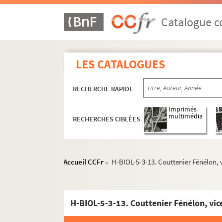
Catalogue co
LES CATALOGUES
RECHERCHE RAPIDE
H-BIOL. Biographies de personnages lillois
Imprimés
multimédia
RECHERCHES CIBLÉES
H-BIOL-1. Acheray à Benvignat
H-BIOL-2. Bere à Bouchée
H-BIOL-3. Boucq à Cardon
Accueil CCFr
H-BIOL-5-3-13. Couttenier Fénélon, 
>
H-BIOL-4. Carlez à Colpaert
H-BIOL-5. Collin à Darcy
H-BIOL-5-3-13. Couttenier Fénélon, vi
H-BIOL-5-1. Collin à Cornut
H-BIOL-5-2. Corbet à Cordonnier