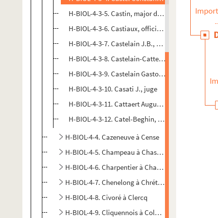
Import
H-BIOL-4-3-5. Castin, major de la garde nationale
H-BIOL-4-3-6. Castiaux, officier municipal
H-BIOL-4-3-7. Castelain J.B., conseiller municipal
H-BIOL-4-3-8. Castelain-Catteri, vannier
H-BIOL-4-3-9. Castelain Gaston, musicien
Im
H-BIOL-4-3-10. Casati J., juge
H-BIOL-4-3-11. Cattaert Auguste Joseph Antoine, a
H-BIOL-4-3-12. Catel-Beghin, famille
H-BIOL-4-4. Cazeneuve à Cense
H-BIOL-4-5. Champeau à Chastanet
H-BIOL-4-6. Charpentier à Charles
H-BIOL-4-7. Chenelong à Chrétien
H-BIOL-4-8. Civoré à Clercq
H-BIOL-4-9. Cliquennois à Colpaert