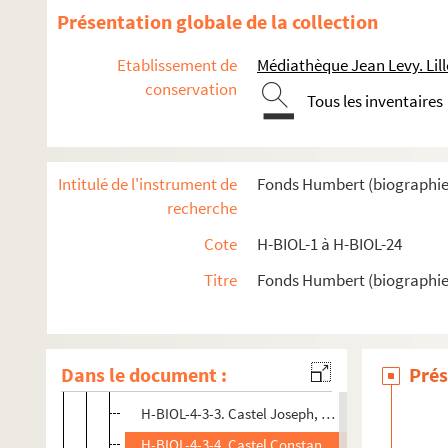
Présentation globale de la collection
Etablissement de
Médiathèque Jean Levy. Lill
H-BIOL. Biographies de personnages lillois
conservation
Tous les inventaires
H-BIOL-1. Acheray à Benvignat
H-BIOL-2. Bere à Bouchée
Intitulé de l'instrument de
Fonds Humbert (biographies l
H-BIOL-3. Boucq à Cardon
recherche
H-BIOL-4. Carlez à Colpaert
Cote
H-BIOL-1 à H-BIOL-24
H-BIOL-4-1. Carlez à Carron
Titre
Fonds Humbert (biographies 
H-BIOL-4-2. Carette à Caulier
H-BIOL-4-3. Casse à Catel-Beghin,
H-BIOL-4-3-1. Casse Jean, industriel
Dans le document :
Prés
H-BIOL-4-3-2. Casse Adolphe, industriel
H-BIOL-4-3-3. Castel Joseph, dit l'Homme Bleu
H-BIOL-4-3-4. Castel Constant Joseph, prêtre