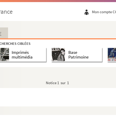
rance
Mon compte C
E
CHERCHES CIBLÉES
Imprimés
Base
multimédia
Patrimoine
Notice
1 sur 1