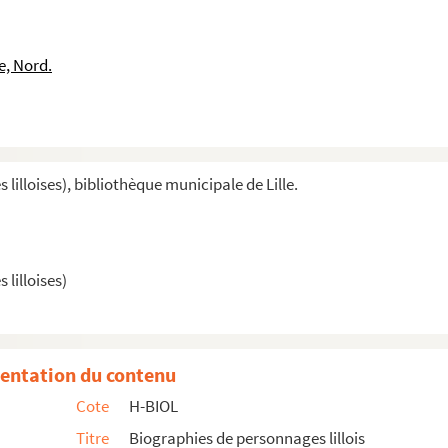
e, Nord.
usique
illoises), bibliothèque municipale de Lille.
t
lilloises)
entation du contenu
Cote
H-BIOL
Titre
Biographies de personnages lillois
iel