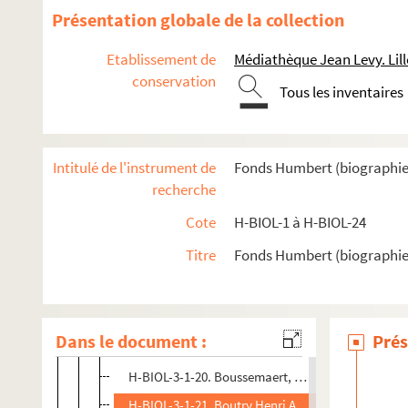
H-BIOL-3-1-7. Bourdon Mathilde Lippens, écrivain
Présentation globale de la collection
H-BIOL-3-1-8. Bouvet, philosophe
Etablissement de
Médiathèque Jean Levy. Lill
H-BIOL-3-1-9. Bouillon Pierre, compositeur de m
conservation
Tous les inventaires
H-BIOL-3-1-10. Bouttemans, chansonnier
H-BIOL-3-1-11. Boudart, théologien
H-BIOL-3-1-12. Bourelle, musicien
Intitulé de l'instrument de
Fonds Humbert (biographies l
H-BIOL-3-1-13. Bourignon Antoinette, visionnaire
recherche
H-BIOL-3-1-14. Bouly, chansonnier
Cote
H-BIOL-1 à H-BIOL-24
H-BIOL-3-1-15. Bousbeque Augier Ghislain, savan
Titre
Fonds Humbert (biographies 
H-BIOL-3-1-16. Boutteau Désiré, journaliste
H-BIOL-3-1-17. Bonte Adrien Jos, négociant
H-BIOL-3-1-18. Bodin, poète
Dans le document :
Prés
H-BIOL-3-1-19. Bodin Archange, artiste peintre
H-BIOL-3-1-20. Boussemaert, officier municipal
H-BIOL-3-1-21. Boutry Henri Aimé Antoine, industr