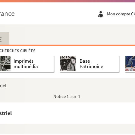
rance
Mon compte C
E
CHERCHES CIBLÉES
Imprimés
Base
multimédia
Patrimoine
riel
Notice
1 sur 1
triel
sseur
chant