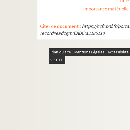
Titre
Importance matérielle
Citer ce document :
https://ccfr.bnf.fr/por
record=eadcgm:EADC:a2186110
Plan du site
Mentions Légales
Accessibilit
v 31.1.0