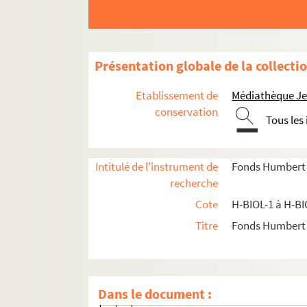
Présentation globale de la collecti
Etablissement de
Médiathèque Jea
conservation
Tous les
H-BIOL. Biographies de personnages lillois
H-BIOL-1. Acheray à Benvignat
Intitulé de l'instrument de
Fonds Humbert (b
H-BIOL-2. Bere à Bouchée
recherche
Cote
H-BIOL-1 à H-BI
H-BIOL-2-1. Bere à Bertrand
Titre
Fonds Humbert (
H-BIOL-2-2. Besson à Beuyssen
H-BIOL-2-3. Bianchi à Bizard
H-BIOL-2-3-1. Famille Bianchi
Dans le document :
H-BIOL-2-3-2. Famille Bidart