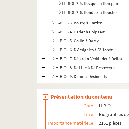
H-BIOL-2-5. Bocquet à Bompard
H-BIOL-2-6. Bonduel à Bouchée
H-BIOL-3. Boucq à Cardon
H-BIOL-4. Carlez à Colpaert
H-BIOL-5. Collin à Darcy
H-BIOL-6. D'Assignies à D'Hondt
H-BIOL-7. Déjardin-Verkinder à Deliot
H-BIOL-8. De Lille à De Resbecque
H-BIOL-9. Deron à Desboeufs
H-BIOL-10. Deturck à Duhaut
H-BIOL-11. Dujardin à Faid'herbe
Présentation du contenu
H-BIOL-12. Fabre à Georges
Cote
H-BIOL
H-BIOL-13. Ghesquiere à Hallette
Titre
Biographies de 
H-BIOL-14. Hedde à Kerteux
Importance matérielle
2151 pièces