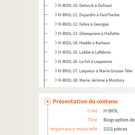
H-BIOL-10. Deturck à Duhaut
H-BIOL-11. Dujardin à Faid'herbe
H-BIOL-12. Fabre à Georges
H-BIOL-13. Ghesquiere à Hallette
H-BIOL-14. Hedde à Kerteux
H-BIOL-15. Labbe à Lefebvre
H-BIOL-16. Le Fel à Lequenne
H-BIOL-17. Lequeux à Marie Grosse-Tête
H-BIOL-18. Marie Jérôme à Montury
H-BIOL-19. Montgivet à Paris de l'Epinar
H-BIOL-20. Parrayon à Puvrez
Présentation du contenu
H-BIOL-21. Quartelette à Salembier
Cote
H-BIOL
H-BIOL-22. Sacqueleu à Sylvius
Titre
Biographies de 
H-BIOL-23. Taviel à Vanderhaegen
Importance matérielle
2151 pièces