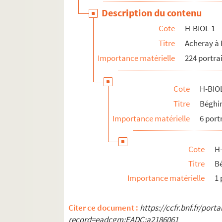
H-BIOL-24. Van de Weghe à Zimmerman
Description du contenu
Cote
H-BIOL-1
Titre
Acheray à
Importance matérielle
224 portra
Cote
H-BIO
Titre
Béghi
Importance matérielle
6 port
Cote
H
Titre
B
Importance matérielle
1 
Citer ce document :
https://ccfr.bnf.fr/por
record=eadcgm:EADC:a2186061