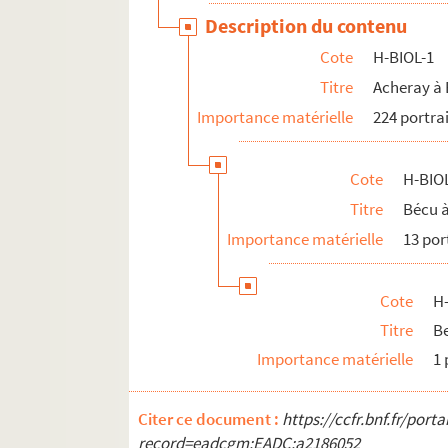
H-BIOL-21. Quartelette à Salembier
Description du contenu
H-BIOL-22. Sacqueleu à Sylvius
Cote
H-BIOL-1
H-BIOL-23. Taviel à Vanderhaegen
Titre
Acheray à
H-BIOL-24. Van de Weghe à Zimmerman
Importance matérielle
224 portra
Cote
H-BIOL
Titre
Bécu 
Importance matérielle
13 por
Cote
H
Titre
Be
Importance matérielle
1 
Citer ce document :
https://ccfr.bnf.fr/por
record=eadcgm:EADC:a2186052