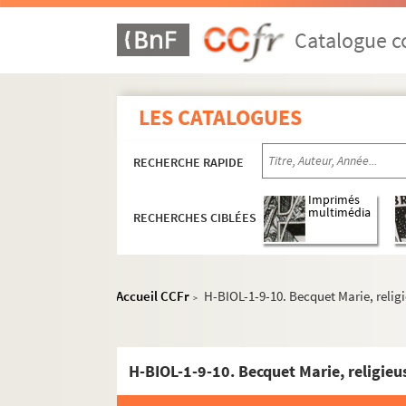
Catalogue co
LES CATALOGUES
RECHERCHE RAPIDE
Imprimés
multimédia
RECHERCHES CIBLÉES
H-BIOL. Biographies de personnages lillois
Accueil CCFr
H-BIOL-1-9-10. Becquet Marie, relig
>
H-BIOL-1. Acheray à Benvignat
H-BIOL-1-1. Acheray à Aernout
H-BIOL-1-9-10. Becquet Marie, religieu
H-BIOL-1-2. Agache à Akermann
H-BIOL-1-3. Alain de Lille à Atmayer