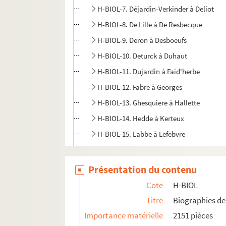
H-BIOL-7. Déjardin-Verkinder à Deliot
H-BIOL-8. De Lille à De Resbecque
H-BIOL-9. Deron à Desboeufs
H-BIOL-10. Deturck à Duhaut
H-BIOL-11. Dujardin à Faid'herbe
H-BIOL-12. Fabre à Georges
H-BIOL-13. Ghesquiere à Hallette
H-BIOL-14. Hedde à Kerteux
H-BIOL-15. Labbe à Lefebvre
H-BIOL-16. Le Fel à Lequenne
H-BIOL-17. Lequeux à Marie Grosse-Tête
Présentation du contenu
H-BIOL-18. Marie Jérôme à Montury
Cote
H-BIOL
H-BIOL-19. Montgivet à Paris de l'Epinar
Titre
Biographies de 
H-BIOL-20. Parrayon à Puvrez
Importance matérielle
2151 pièces