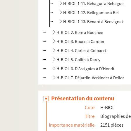
H-BIOL-1-11. Béhague à Béhaguel
H-BIOL-1-12. Bellegambe à Bel
H-BIOL-1-13. Bénard à Benvignat
H-BIOL-2. Bere à Bouchée
H-BIOL-3. Boucq à Cardon
H-BIOL-4. Carlez à Colpaert
H-BIOL-5. Collin à Darcy
H-BIOL-6. D'Assignies à D'Hondt
H-BIOL-7. Déjardin-Verkinder à Deliot
H-BIOL-8. De Lille à De Resbecque
H-BIOL-9. Deron à Desboeufs
Présentation du contenu
H-BIOL-10. Deturck à Duhaut
Cote
H-BIOL
H-BIOL-11. Dujardin à Faid'herbe
Titre
Biographies de 
H-BIOL-12. Fabre à Georges
Importance matérielle
2151 pièces