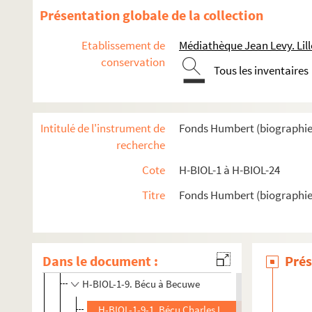
Présentation globale de la collection
Etablissement de
Médiathèque Jean Levy. Lill
H-BIOL. Biographies de personnages lillois
conservation
Tous les inventaires
H-BIOL-1. Acheray à Benvignat
H-BIOL-1-1. Acheray à Aernout
Intitulé de l'instrument de
Fonds Humbert (biographies l
H-BIOL-1-2. Agache à Akermann
recherche
H-BIOL-1-3. Alain de Lille à Atmayer
Cote
H-BIOL-1 à H-BIOL-24
H-BIOL-1-4. André François Etienne Jean-Baptiste,
Titre
Fonds Humbert (biographies 
H-BIOL-1-5. Ancelet à Artaud
H-BIOL-1-6. As Pois à Auger
H-BIOL-1-7. Basqueville à Bayet
Dans le document :
Prés
H-BIOL-1-8. Beaussier-Vanhoenacker à Baudet
H-BIOL-1-9. Bécu à Becuwe
H-BIOL-1-9-1. Bécu Charles Louis Jos, curé