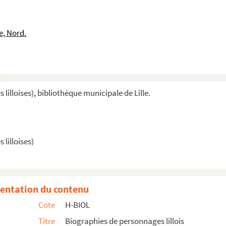
e, Nord.
illoises), bibliothèque municipale de Lille.
 maire
lilloises)
entation du contenu
Cote
H-BIOL
Titre
Biographies de personnages lillois