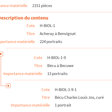
ance matérielle
2151 pièces
Description du contenu
torien local
Cote
H-BIOL-1
lons rouges
Titre
Acheray à Benvignat
portance matérielle
224 portraits
Cote
H-BIOL-1-9
Valérie Joseph, maire de Douai
Titre
Bécu à Becuwe
Importance matérielle
13 portraits
cipal
Cote
H-BIOL-1-9-1
Titre
Bécu Charles Louis Jos, curé
Importance matérielle
1 portrait