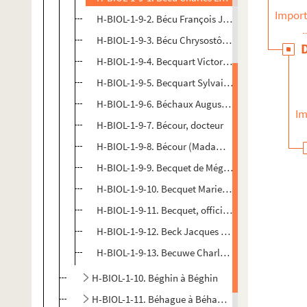
Import
H-BIOL-1-9-2. Bécu François Joseph, médecin
H-BIOL-1-9-3. Bécu Chrysostôme, journaliste
H-BIOL-1-9-4. Becquart Victor Auguste Joseph, his
H-BIOL-1-9-5. Becquart Sylvain, marchand de bal
H-BIOL-1-9-6. Béchaux Auguste, professeur
Im
H-BIOL-1-9-7. Bécour, docteur
H-BIOL-1-9-8. Bécour (Madame), Claude Grendel
H-BIOL-1-9-9. Becquet de Mégille Pierre Maurand 
H-BIOL-1-9-10. Becquet Marie, religieuse
H-BIOL-1-9-11. Becquet, officier municipal
H-BIOL-1-9-12. Beck Jacques André, officier muni
H-BIOL-1-9-13. Becuwe Charles Louis, aumônier
H-BIOL-1-10. Béghin à Béghin
H-BIOL-1-11. Béhague à Béhaguel