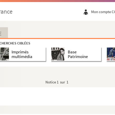
rance
Mon compte C
E
CHERCHES CIBLÉES
Imprimés
Base
multimédia
Patrimoine
Notice
1 sur 1