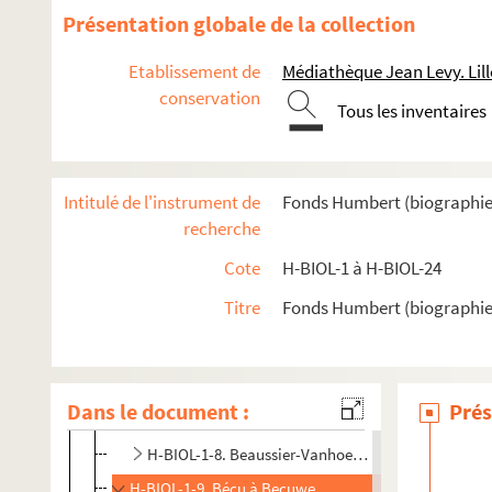
Présentation globale de la collection
Etablissement de
Médiathèque Jean Levy. Lill
conservation
Tous les inventaires
H-BIOL. Biographies de personnages lillois
H-BIOL-1. Acheray à Benvignat
Intitulé de l'instrument de
Fonds Humbert (biographies l
H-BIOL-1-1. Acheray à Aernout
recherche
H-BIOL-1-2. Agache à Akermann
Cote
H-BIOL-1 à H-BIOL-24
H-BIOL-1-3. Alain de Lille à Atmayer
Titre
Fonds Humbert (biographies 
H-BIOL-1-4. André François Etienne Jean-Baptiste,
H-BIOL-1-5. Ancelet à Artaud
H-BIOL-1-6. As Pois à Auger
Dans le document :
Prés
H-BIOL-1-7. Basqueville à Bayet
H-BIOL-1-8. Beaussier-Vanhoenacker à Baudet
H-BIOL-1-9. Bécu à Becuwe