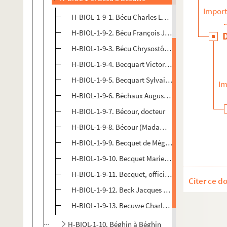
Import
H-BIOL-1-9-1. Bécu Charles Louis Jos, curé
H-BIOL-1-9-2. Bécu François Joseph, médecin
H-BIOL-1-9-3. Bécu Chrysostôme, journaliste
H-BIOL-1-9-4. Becquart Victor Auguste Joseph, his
H-BIOL-1-9-5. Becquart Sylvain, marchand de bal
Im
H-BIOL-1-9-6. Béchaux Auguste, professeur
H-BIOL-1-9-7. Bécour, docteur
H-BIOL-1-9-8. Bécour (Madame), Claude Grendel
H-BIOL-1-9-9. Becquet de Mégille Pierre Maurand 
H-BIOL-1-9-10. Becquet Marie, religieuse
H-BIOL-1-9-11. Becquet, officier municipal
Citer ce d
H-BIOL-1-9-12. Beck Jacques André, officier muni
H-BIOL-1-9-13. Becuwe Charles Louis, aumônier
H-BIOL-1-10. Béghin à Béghin