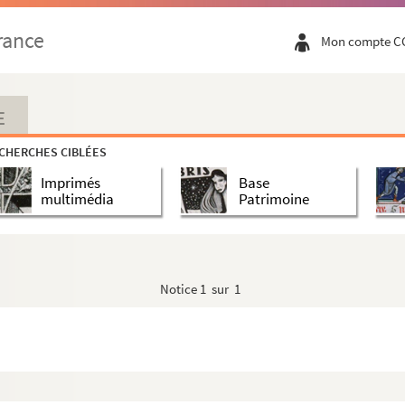
rance
Mon compte C
E
CHERCHES CIBLÉES
Imprimés
Base
multimédia
Patrimoine
Notice
1 sur 1