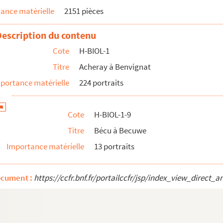
ance matérielle
2151 pièces
Description du contenu
Cote
H-BIOL-1
torien local
Titre
Acheray à Benvignat
lons rouges
portance matérielle
224 portraits
Cote
H-BIOL-1-9
Titre
Bécu à Becuwe
Valérie Joseph, maire de Douai
Importance matérielle
13 portraits
ocument :
https://ccfr.bnf.fr/portailccfr/jsp/index_view_dire
cipal