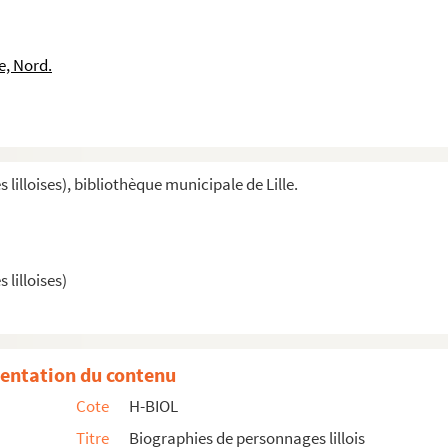
e, Nord.
illoises), bibliothèque municipale de Lille.
lilloises)
 maire
entation du contenu
Cote
H-BIOL
Titre
Biographies de personnages lillois