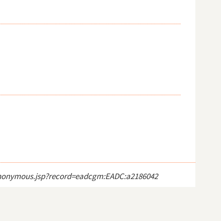
ct_anonymous.jsp?record=eadcgm:EADC:a2186042